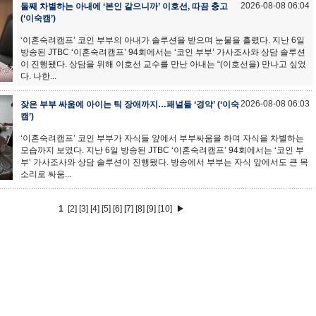
2026-08-08 06:04
둘째 차별하는 아내에 ‘본인 같으니까’ 이호선, 따끔 충고
(‘이숙캠’)
‘이혼숙려캠프’ 코인 부부의 아내가 솔루션을 받으며 눈물을 흘렸다. 지난 6일
방송된 JTBC ‘이혼숙려캠프’ 94회에서는 ‘코인 부부’ 가사조사와 상담 솔루션
이 진행됐다. 상담을 위해 이호선 교수를 만난 아내는 “(이호선을) 만나고 싶었
다. 나한...
2026-08-08 06:03
잦은 부부 싸움에 아이는 틱 장애까지…패널들 ‘경악’ (‘이숙
캠’)
‘이혼숙려캠프’ 코인 부부가 자식들 앞에서 부부싸움을 하며 자식을 차별하는
모습까지 보였다. 지난 6일 방송된 JTBC ‘이혼숙려캠프’ 94회에서는 ‘코인 부
부’ 가사조사와 상담 솔루션이 진행됐다. 방송에서 부부는 자식 앞에서도 큰 목
소리로 싸움...
1
[2]
[3]
[4]
[5]
[6]
[7]
[8]
[9]
[10]
▶