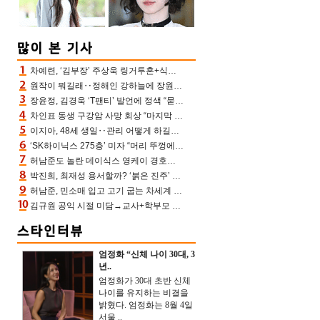
차예련, ‘김부장’ 주상욱 링거투혼+식스팩 비화 “옷 벗는데 아저씨는 안 된다고”(차장금)
원작이 뭐길래‥정해인 강하늘에 장원영까지 참여한 이 영화
장윤정, 김경욱 ‘T팬티’ 발언에 정색 “묻지 않았는데, 그것도 성희롱”(장공장)
차인표 동생 구강암 사망 회상 “마지막 순간 동생 손 잡아준 신애라, 두고두고 고마워” (신애라이프)
이지아, 48세 생일‥관리 어떻게 하길래 놀라운 동안 미모
‘SK하이닉스 275층’ 미자 “머리 뚜껑에서 사, 주식만 안 해도 돈 버는 것”
허남준도 놀란 데이식스 영케이 경호원병 과거 “그냥 돌았던 놈”
박진희, 최재성 용서할까? ‘붉은 진주’ 오늘(7일) 결말 나온다
허남준, 민소매 입고 고기 굽는 차세계 실존…영케이도 감탄한 팔근육(공케이)
김규원 공익 시절 미담→교사+학부모 추가 미담 속출 “휠체어 탄 아이와 산책도”[종합]
엄정화 “신체 나이 30대, 3
년..
엄정화가 30대 초반 신체
나이를 유지하는 비결을
밝혔다. 엄정화는 8월 4일
서울 ..