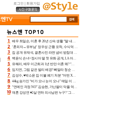
로그인
|
회원가입
배우 최일순, 이혼 후 20년 산속 생활 “딸 내가 버렸다고 원망‥맘 아파”(특종)[어제TV]
‘혼외자→유부남’ 정우성 근황 포착, 수식억 해킹 피해 후배 만났다 “존경하는”
집 공개 유재석, 결혼사진 라면 냄비 받침대 되고 분노‥가족사진도 피해(놀뭐)[어제TV]
백윤식 손녀+정시아 딸 첫 유화 공개, LA 아트쇼→서울국제조각페스타 작가다운 수준급 실력
유혜리, 배우 이근희과 1년 반만 이혼 왜? “식칼 꽂고 의자 던져” 충격 폭로(특종)[어제TV]
임지연, 그림 같은 발리 배경? 뼈말라 청순 비키니 핏에 상대 안 되네
김성수, ♥박소윤 집 이불 폐기 처분 “어떤 X이랑 썼을지 몰라” 질투(신랑수업2)[어제TV]
44kg 송가인 “비가 오나 눈이 오나” 매일 이 운동, 허벅지 근육량 상승+체지방 감소
“연예인 걱정 NO” 김승현, 가난팔이 악플 억울할만‥아내+딸과 日 여행
재혼 강성연 ♥2살 연하 의사남편 누구? ‘그알’ 자문의에 훈남 비주얼 초엘리트 스펙 [종합]