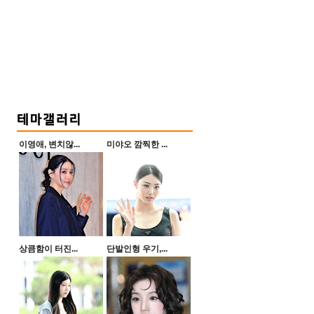
이영애, 변치않...
미야오 깜찍한 ...
상큼함이 터진...
단발인형 우기,...