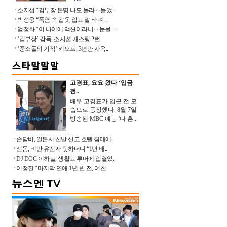
소지섭 “김부장 본명 나도 몰라‥들었..
박성웅 “폭염 속 갑옷 입고 말 타며 ..
엄정화 “이 나이에 액션이라니‥눈물 ..
‘김부장’ 감독, 소지섭 캐스팅 2번 ..
‘중소돌의 기적’ 키오프, 3년만 사옥..
고경표, 요요 왔다 ‘입금
전..
배우 고경표가 입근 전 모
습으로 등장했다. 8월 7일
방송된 MBC 예능 '나 혼..
손담비, 일본서 신발 신고 호텔 침대에..
신동, 비만 유전자 탓하더니 “1년 배..
DJ DOC 이하늘, 생활고 루머에 입열었..
이정진 “마지막 연애 1년 반 전, 여친..