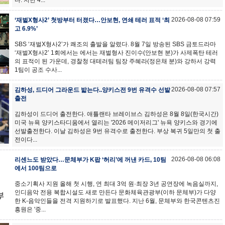
다. 지난 4...
2026-08-08 07:59
‘재벌X형사2’ 첫방부터 터졌다…안보현, 연쇄 테러 표적 ‘최
고 6.9%’
SBS ‘재벌X형사2’가 쾌조의 출발을 알렸다. 8월 7일 방송된 SBS 금토드라마
‘재벌X형사2’ 1회에서는 에서는 재벌형사 진이수(안보현 분)가 사제폭탄 테러
의 표적이 된 가운데, 경찰청 대테러팀 팀장 주혜라(정은채 분)와 강하서 강력
1팀이 공조 수사...
2026-08-08 07:57
김하성, 드디어 그라운드 밟는다..양키스전 9번 유격수 선발
출전
김하성이 드디어 출전한다. 애틀랜타 브레이브스 김하성은 8월 8일(한국시간)
미국 뉴욕 양키스타디움에서 열리는 '2026 메이저리그' 뉴욕 양키스와 경기에
선발출전한다. 이날 김하성은 9번 유격수로 출전한다. 부상 복귀 5일만의 첫 출
전이다...
2026-08-08 06:08
리센느도 받았다…문체부가 K팝 ‘허리’에 꺼낸 카드, 10팀
에서 100팀으로
중소기획사 지원 올해 첫 시행, 연 최대 3억 원·최장 3년 공연장에 녹음실까지,
인디음악 전용 복합시설도 새로 만든다 문화체육관광부(이하 문체부)가 다양
한 K-음악인들을 전격 지원하기로 발표했다. 지난 6월, 문체부와 한국콘텐츠진
흥원은 '중...