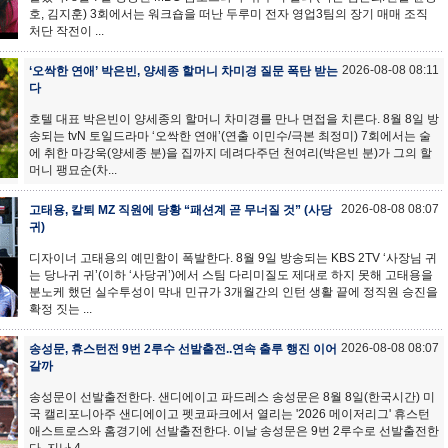
호, 김지훈) 3회에서는 워크숍을 떠난 두루미 전자 영업3팀의 장기 매매 조직
처단 작전이 ...
2026-08-08 08:11
‘오싹한 연애’ 박은빈, 양세종 할머니 차미경 질문 폭탄 받는
다
호텔 대표 박은빈이 양세종의 할머니 차미경를 만나 면접을 치른다. 8월 8일 방
송되는 tvN 토일드라마 ‘오싹한 연애’(연출 이민수/극본 최정미) 7회에서는 술
에 취한 마강욱(양세종 분)을 집까지 데려다주던 천여리(박은빈 분)가 그의 할
머니 팽묘순(차...
2026-08-08 08:07
고태용, 칼퇴 MZ 직원에 당황 “패션계 곧 무너질 것” (사당
귀)
디자이너 고태용의 예민함이 폭발한다. 8월 9일 방송되는 KBS 2TV ‘사장님 귀
는 당나귀 귀’(이하 ‘사당귀’)에서 스팀 다리미질도 제대로 하지 못해 고태용을
분노케 했던 실수투성이 막내 민규가 3개월간의 인턴 생활 끝에 정직원 승진을
확정 짓는 ...
2026-08-08 08:07
송성문, 휴스턴전 9번 2루수 선발출전..연속 출루 행진 이어
갈까
송성문이 선발출전한다. 샌디에이고 파드레스 송성문은 8월 8일(한국시간) 미
국 캘리포니아주 샌디에이고 펫코파크에서 열리는 '2026 메이저리그' 휴스턴
애스트로스와 홈경기에 선발출전한다. 이날 송성문은 9번 2루수로 선발출전한