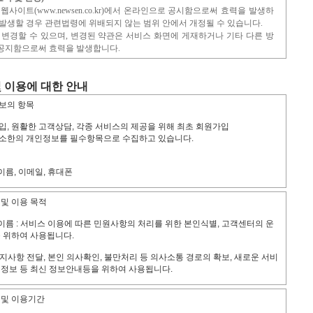
 웹사이트(www.newsen.co.kr)에서 온라인으로 공시함으로써 효력을 발생하
발생할 경우 관련법령에 위배되지 않는 범위 안에서 개정될 수 있습니다.
을 변경할 수 있으며, 변경된 약관은 서비스 화면에 게재하거나 기타 다른 방
공지함으로써 효력을 발생합니다.
 이용에 대한 안내
보의 항목
 이용계약의 성립)
자 하는 자는 뉴스엔이 정한 가입 양식에 따라 회원정보를 기입하고 "등록하
입, 원활한 고객상담, 각종 서비스의 제공을 위해 최초 회원가입
방법으로 회원 가입을 신청합니다.
최소한의 개인정보를 필수항목으로 수집하고 있습니다.
차를 거쳐서 "동의"단추를 누르면 이 약관에 동의하는 것으로 간주됩니다.
과 같이 회원으로 가입할 것을 신청한 자가 다음 각 호에 해당하지 않는 한 신
 이름, 이메일, 휴대폰
 등록합니다.
아니거나 다른 사람의 명의를 사용하여 신청한 경우
과정이나 사업처리 과정에서 아래와 같은 정보들이 자동으로 생성되어
, 기재누락, 오기가 있는 경우
 및 이용 목적
 또는 미풍양속을 저해할 목적으로 신청한 경우
비스 이용 기록
본 서비스를 이용하고자 하는 경우
, 이름 : 서비스 이용에 따른 민원사항의 처리를 위한 본인식별, 고객센터의 운
를 위하여 사용됩니다.
한 이용신청요건이 미비되었을 때
관에 동의하는 회원의 이용신청에 대하여 회사가 승낙함으로써 성립합니다.
 고지사항 전달, 본인 의사확인, 불만처리 등 의사소통 경로의 확보, 새로운 서비
 회원정보 기재 내용에 변경이 발생한 경우, 즉시 변경사항을 정정하여 기재
 정보 등 최신 정보안내등을 위하여 사용됩니다.
, 방문 일시 : 불량회원의 부정 이용방지와 비인가 사용방지, 통계학적 분석에 사
 의무
 및 이용기간