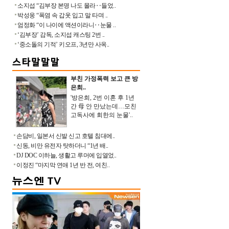
소지섭 “김부장 본명 나도 몰라‥들었..
박성웅 “폭염 속 갑옷 입고 말 타며 ..
엄정화 “이 나이에 액션이라니‥눈물 ..
‘김부장’ 감독, 소지섭 캐스팅 2번 ..
‘중소돌의 기적’ 키오프, 3년만 사옥..
부친 가정폭력 보고 큰 방
은희..
'방은희, 2번 이혼 후 1년
간 母 안 만났는데…모친
고독사에 회한의 눈물'..
손담비, 일본서 신발 신고 호텔 침대에..
신동, 비만 유전자 탓하더니 “1년 배..
DJ DOC 이하늘, 생활고 루머에 입열었..
이정진 “마지막 연애 1년 반 전, 여친..