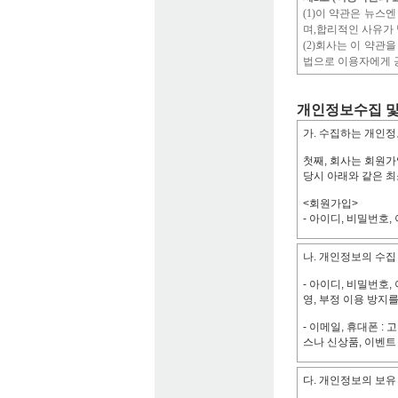
(1)이 약관은 뉴스엔
며,합리적인 사유가 
(2)회사는 이 약관
법으로 이용자에게 
제2장이용계약체결
개인정보수집 및
가. 수집하는 개인정
제3조 (이용신청 및
(1)이용자가 되고
첫째, 회사는 회원가
기" 단추를 누르는 
당시 아래와 같은 
(2)이용자가 등록절
<회원가입>
(3)뉴스엔은 제1항
- 아이디, 비밀번호,
청한 자를 회원으로
1. 이름이 실명이 
둘째, 서비스 이용
2. 등록 내용에 허위
나. 개인정보의 수집
수집될 수 있습니다.
3. 사회의 안녕질서
- IP Address, 서
4. 부정한 용도로 
- 아이디, 비밀번호
영, 부정 이용 방지
5. 기타 회사가 정
(4)이용계약은 약
- 이메일, 휴대폰 :
(5)회원은 제1항의
스나 신상품, 이벤트
하여야 합니다.
- 이용자의 IP주소
제3장 계약당사자의
다. 개인정보의 보유
용됩니다.