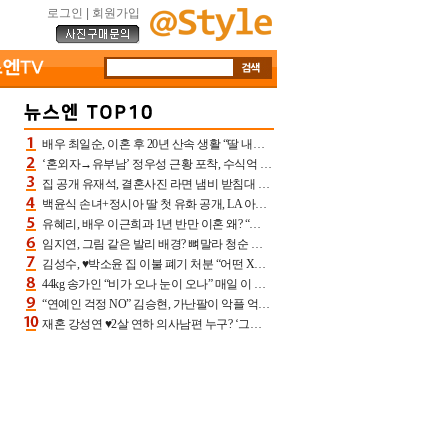
로그인
|
회원가입
배우 최일순, 이혼 후 20년 산속 생활 “딸 내가 버렸다고 원망‥맘 아파”(특종)[어제TV]
‘혼외자→유부남’ 정우성 근황 포착, 수식억 해킹 피해 후배 만났다 “존경하는”
집 공개 유재석, 결혼사진 라면 냄비 받침대 되고 분노‥가족사진도 피해(놀뭐)[어제TV]
백윤식 손녀+정시아 딸 첫 유화 공개, LA 아트쇼→서울국제조각페스타 작가다운 수준급 실력
유혜리, 배우 이근희과 1년 반만 이혼 왜? “식칼 꽂고 의자 던져” 충격 폭로(특종)[어제TV]
임지연, 그림 같은 발리 배경? 뼈말라 청순 비키니 핏에 상대 안 되네
김성수, ♥박소윤 집 이불 폐기 처분 “어떤 X이랑 썼을지 몰라” 질투(신랑수업2)[어제TV]
44kg 송가인 “비가 오나 눈이 오나” 매일 이 운동, 허벅지 근육량 상승+체지방 감소
“연예인 걱정 NO” 김승현, 가난팔이 악플 억울할만‥아내+딸과 日 여행
재혼 강성연 ♥2살 연하 의사남편 누구? ‘그알’ 자문의에 훈남 비주얼 초엘리트 스펙 [종합]