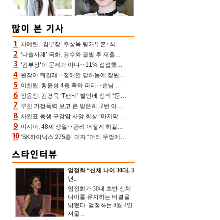
차예련, ‘김부장’ 주상욱 링거투혼+식스팩 비화 “옷 벗는데 아저씨는 안 된다고”(차장금)
‘나솔사계’ 국화, 경수와 결별 후 재출연…첫인상 3표 몰표
‘김부장’이 문제가 아냐‥11% 섭섭했던 ‘재벌X형사2’ 돈·빽 총동원해 컴백 [TV보고서]
원작이 뭐길래‥정해인 강하늘에 장원영까지 참여한 이 영화
이찬원, 황윤성 4등 축하 파티‥손님 모으려 블랙핑크 지수와 친한 척(편스토랑)[어제TV]
장윤정, 김경욱 ‘T팬티’ 발언에 정색 “묻지 않았는데, 그것도 성희롱”(장공장)
부친 가정폭력 보고 큰 방은희, 2번 이혼 후 잠수→母 고독사에 자책(특종세상)[어제TV]
차인표 동생 구강암 사망 회상 “마지막 순간 동생 손 잡아준 신애라, 두고두고 고마워” (신애라이프)
이지아, 48세 생일‥관리 어떻게 하길래 놀라운 동안 미모
‘SK하이닉스 275층’ 미자 “머리 뚜껑에서 사, 주식만 안 해도 돈 버는 것”
엄정화 “신체 나이 30대, 3
년..
엄정화가 30대 초반 신체
나이를 유지하는 비결을
밝혔다. 엄정화는 8월 4일
서울 ..