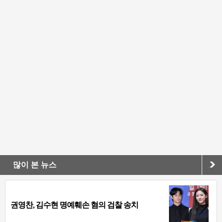
많이 본 뉴스
권영찬, 김수현 명예훼손 혐의 검찰 송치