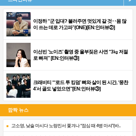
이정하 “군 입대? 불러주면 멋있게 갈 것‥몸 많
이 쓰는 데로 가고파”(ONE)[EN:인터뷰②]
이선빈 ‘노이즈’ 촬영 중 울부짖은 사연 “3㎏ 저절
로 빠져” [EN:인터뷰③]
크래비티 “‘로드 투 킹덤’ 뼈와 살이 된 시간, ‘뭉찬
4’서 골도 넣었으면”[EN:인터뷰③]
깜짝 뉴스
고소영, 낮술 마시다 노량진서 쫓겨나 “점심 때 4병 마셔”(바..