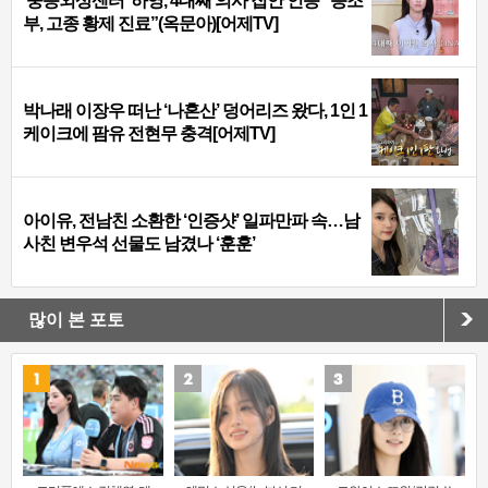
‘중증외상센터’ 하영, 4대째 의사 집안 인증 “증조
부, 고종 황제 진료”(옥문아)[어제TV]
박나래 이장우 떠난 ‘나혼산’ 덩어리즈 왔다, 1인 1
케이크에 팜유 전현무 충격[어제TV]
아이유, 전남친 소환한 ‘인증샷’ 일파만파 속…남
사친 변우석 선물도 남겼나 ‘훈훈’
많이 본 포토