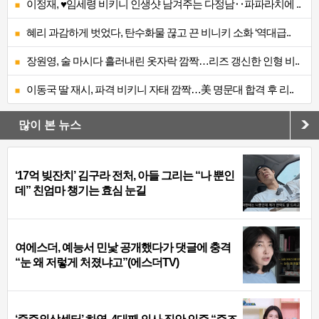
이정재, ♥임세령 비키니 인생샷 남겨주는 다정남‥파파라치에 ..
혜리 과감하게 벗었다, 탄수화물 끊고 끈 비니키 소화 ‘역대급..
장원영, 술 마시다 흘러내린 옷자락 깜짝…리즈 갱신한 인형 비..
이동국 딸 재시, 파격 비키니 자태 깜짝…美 명문대 합격 후 리..
많이 본 뉴스
‘17억 빚잔치’ 김구라 전처, 아들 그리는 “나 뿐인
데” 친엄마 챙기는 효심 눈길
여에스더, 예능서 민낯 공개했다가 댓글에 충격
“눈 왜 저렇게 처졌냐고”(에스더TV)