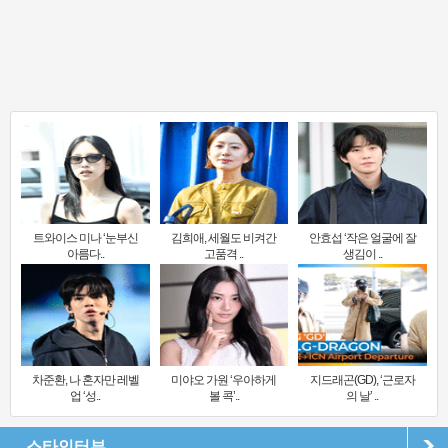
트와이스 미나 ‘눈부신
김희애, 세월도 비켜간
안효섭 ‘작은 얼굴에 잘
아름다..
고품격 ..
생김이 ..
차준환, 나 혼자만 레벨
미야오 가원 ‘우아하게
지드래곤(GD), ‘근로자
업 ‘성..
볼 콕’..
의 날’ ..
스타인터뷰