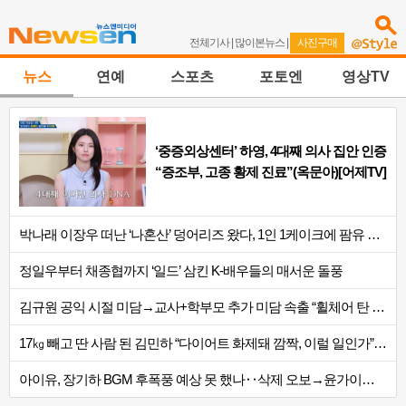
전체기사
|
많이본뉴스
|
사진구매
뉴스
연예
스포츠
포토엔
영상TV
‘중증외상센터’ 하영, 4대째 의사 집안 인증
“증조부, 고종 황제 진료”(옥문아)[어제TV]
박나래 이장우 떠난 ‘나혼산’ 덩어리즈 왔다, 1인 1케이크에 팜유 전현무 충격[어제..
정일우부터 채종협까지 ‘일드’ 삼킨 K-배우들의 매서운 돌풍
김규원 공익 시절 미담→교사+학부모 추가 미담 속출 “휠체어 탄 아이와 산책도”[종..
17㎏ 빼고 딴 사람 된 김민하 “다이어트 화제돼 깜짝, 이럴 일인가”(전현무계획4)[..
아이유, 장기하 BGM 후폭풍 예상 못 했나‥삭제 오보→윤가이까지 엮여 시끌