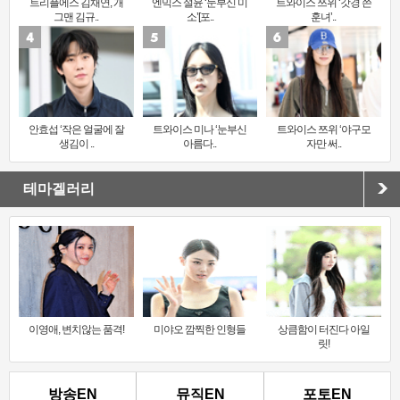
트리플에스 김채연, 개
엔믹스 설윤 ‘눈부신 미
트와이스 쯔위 ‘갓경 쓴
그맨 김규..
소’[포..
훈녀’..
안효섭 ‘작은 얼굴에 잘
트와이스 미나 ‘눈부신
트와이스 쯔위 ‘야구모
생김이 ..
아름다..
자만 써..
테마겔러리
이영애, 변치않는 품격!
미야오 깜찍한 인형들
상큼함이 터진다 아일
릿!
방송EN
뮤직EN
포토EN