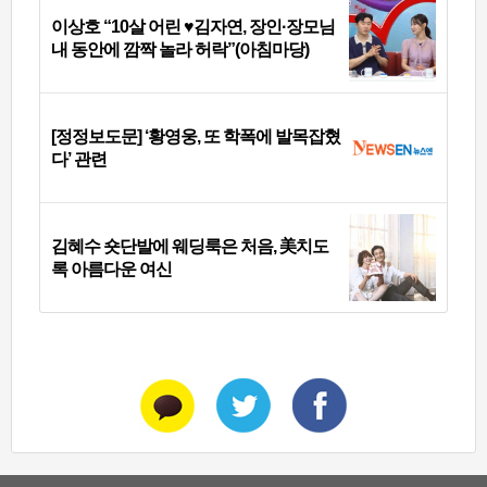
이상호 “10살 어린 ♥김자연, 장인·장모님
내 동안에 깜짝 놀라 허락”(아침마당)
[정정보도문] ‘황영웅, 또 학폭에 발목잡혔
다’ 관련
김혜수 숏단발에 웨딩룩은 처음, 美치도
록 아름다운 여신