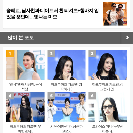
송혜교, 남사친과 데이트서 흰 티셔츠+청바지 입
었을 뿐인데…빛나는 미모
많이 본 포토
‘만삭’ 앤 해서웨이, 공식
하츠투하츠 카르멘, 깜
하츠투하츠 카르멘, 싱
석상..
찍하게 [..
그럽게 인..
하츠투하츠 카르멘, 우
시온-이안-성찬, 상큼한
트와이스 미나 ‘눈부신
아한 런웨..
‘2026 ..
아름다..