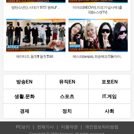
방탄소년단, 시대가 ‘BTS’ 원해🎵 ..
미야오(MEOVV), 미모가 넘사벽 (출
국)[뉴스엔TV]
에이티즈, 둠칫❣️ 둠칫❣&#..
에스파(aespa), 죄송해요🥺🎤마이..
방송EN
뮤직EN
포토EN
생활.문화
스포츠
IT.게임
경제
정치
사회
PC보기
|
전체기사
|
이용약관
|
개인정보처리방침