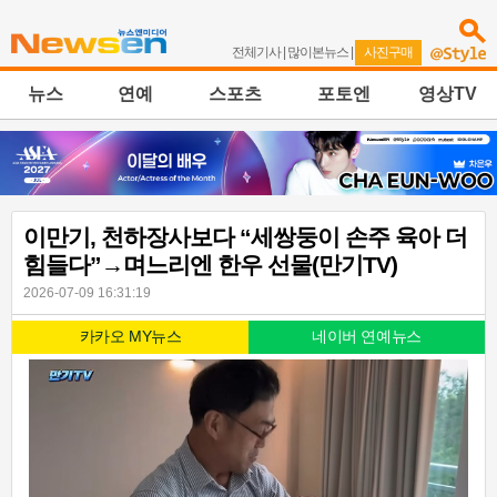
전체기사
|
많이본뉴스
|
사진구매
뉴스
연예
스포츠
포토엔
영상TV
이만기, 천하장사보다 “세쌍둥이 손주 육아 더
힘들다”→며느리엔 한우 선물(만기TV)
2026-07-09 16:31:19
카카오 MY뉴스
네이버 연예뉴스