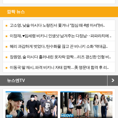
깜짝 뉴스
고소영, 낮술 마시다 노량진서 쫓겨나 “점심 때 4병 마셔”(바..
이정재, ♥임세령 비키니 인생샷 남겨주는 다정남‥파파라치에 ..
혜리 과감하게 벗었다, 탄수화물 끊고 끈 비니키 소화 ‘역대급..
장원영, 술 마시다 흘러내린 옷자락 깜짝…리즈 갱신한 인형 비..
이동국 딸 재시, 파격 비키니 자태 깜짝…美 명문대 합격 후 리..
뉴스엔TV