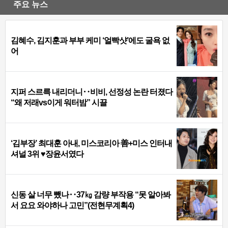
주요 뉴스
김혜수, 김지훈과 부부 케미 ‘얼빡샷’에도 굴욕 없
어
지퍼 스르륵 내리더니‥비비, 선정성 논란 터졌다
“왜 저래vs이게 워터밤” 시끌
‘김부장’ 최대훈 아내, 미스코리아 善+미스 인터내
셔널 3위 ♥장윤서였다
신동 살 너무 뺐나‥37㎏ 감량 부작용 “못 알아봐
서 요요 와야하나 고민”(전현무계획4)