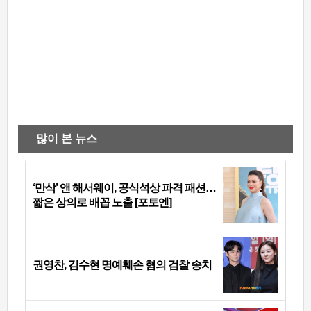
많이 본 뉴스
‘만삭’ 앤 해서웨이, 공식석상 파격 패션…
짧은 상의로 배꼽 노출 [포토엔]
권영찬, 김수현 명예훼손 혐의 검찰 송치