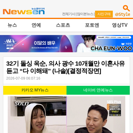
전체기사
|
많이본뉴스
|
사진구매
뉴스
연예
스포츠
포토엔
영상TV
32기 돌싱 옥순, 의사 광수 10개월만 이혼사유
듣고 “다 이해돼” (나솔)[결정적장면]
2026-07-09 06:07:16
카카오 MY뉴스
네이버 연예뉴스