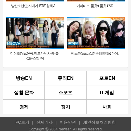
방탄소년단, 시대가 ‘BTS’ 원해🎵 ..
에이티즈, 둠칫❣️ 둠칫❣&#..
미야오(MEOVV), 미모가 넘사벽 (출
에스파(aespa), 죄송해요🥺🎤마이..
국)[뉴스엔TV]
방송EN
뮤직EN
포토EN
생활.문화
스포츠
IT.게임
경제
정치
사회
PC보기
|
전체기사
|
이용약관
|
개인정보처리방침
Copyright ⓒ 2004 Newsen. All rights reserved.