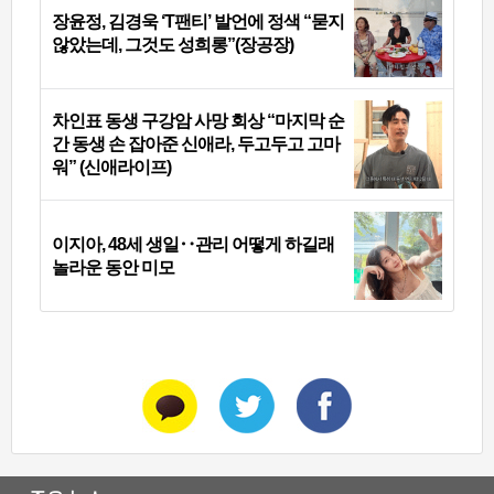
장윤정, 김경욱 ‘T팬티’ 발언에 정색 “묻지
않았는데, 그것도 성희롱”(장공장)
차인표 동생 구강암 사망 회상 “마지막 순
간 동생 손 잡아준 신애라, 두고두고 고마
워” (신애라이프)
이지아, 48세 생일‥관리 어떻게 하길래
놀라운 동안 미모