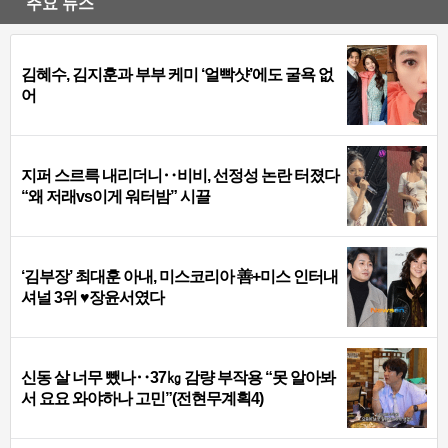
주요 뉴스
김혜수, 김지훈과 부부 케미 ‘얼빡샷’에도 굴욕 없
어
지퍼 스르륵 내리더니‥비비, 선정성 논란 터졌다
“왜 저래vs이게 워터밤” 시끌
‘김부장’ 최대훈 아내, 미스코리아 善+미스 인터내
셔널 3위 ♥장윤서였다
신동 살 너무 뺐나‥37㎏ 감량 부작용 “못 알아봐
서 요요 와야하나 고민”(전현무계획4)