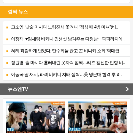
깜짝 뉴스
고소영, 낮술 마시다 노량진서 쫓겨나 “점심 때 4병 마셔”(바..
이정재, ♥임세령 비키니 인생샷 남겨주는 다정남‥파파라치에 ..
혜리 과감하게 벗었다, 탄수화물 끊고 끈 비니키 소화 ‘역대급..
장원영, 술 마시다 흘러내린 옷자락 깜짝…리즈 갱신한 인형 비..
이동국 딸 재시, 파격 비키니 자태 깜짝…美 명문대 합격 후 리..
뉴스엔TV