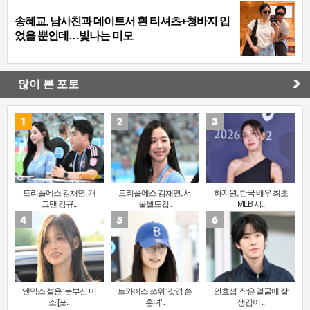
송혜교, 남사친과 데이트서 흰 티셔츠+청바지 입
었을 뿐인데…빛나는 미모
많이 본 포토
트리플에스 김채연, 개
트리플에스 김채연, 서
하지원, 한국 배우 최초
그맨 김규..
울월드컵..
MLB 시..
엔믹스 설윤 ‘눈부신 미
트와이스 쯔위 ‘갓경 쓴
안효섭 ‘작은 얼굴에 잘
소’[포..
훈녀’..
생김이 ..