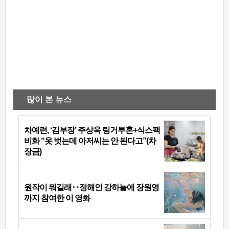
많이 본 뉴스
차예련, ‘김부장’ 주상욱 링거투혼+식스팩
비화 “옷 벗는데 아저씨는 안 된다고”(차
장금)
원작이 뭐길래‥정해인 강하늘에 장원영
까지 참여한 이 영화