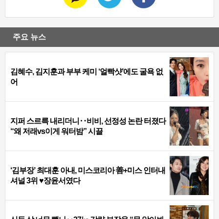
주요 뉴스
김혜수, 김지훈과 부부 케미 ‘얼빡샷’에도 굴욕 없
어
지퍼 스르륵 내리더니‥비비, 선정성 논란 터졌다
“왜 저래vs이게 워터밤” 시끌
‘김부장’ 최대훈 아내, 미스코리아 善+미스 인터내
셔널 3위 ♥장윤서였다