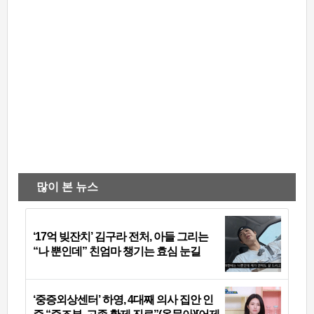
많이 본 뉴스
‘17억 빚잔치’ 김구라 전처, 아들 그리는
“나 뿐인데” 친엄마 챙기는 효심 눈길
‘중증외상센터’ 하영, 4대째 의사 집안 인