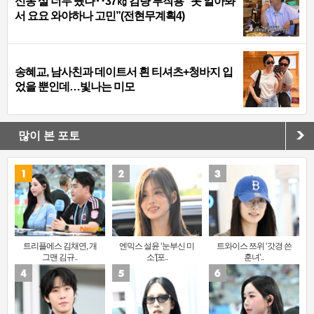
신동 살 너무 뺐나‥37㎏ 감량 부작용 “못 알아봐
서 요요 와야하나 고민”(전현무계획4)
송혜교, 남사친과 데이트서 흰 티셔츠+청바지 입
었을 뿐인데…빛나는 미모
많이 본 포토
트리플에스 김채연, 개
엔믹스 설윤 ‘눈부신 미
트와이스 쯔위 ‘갓경 쓴
그맨 김규..
소’[포..
훈녀’..