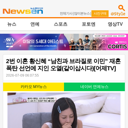
전체기사
|
많이본뉴스
|
사진구매
뉴스
연예
스포츠
포토엔
영상TV
2번 이혼 황신혜 “남친과 브라질로 이민” 재혼
폭탄 선언에 지인 오열(같이삽시다)[어제TV]
2026-07-09 06:07:55
카카오 MY뉴스
네이버 연예뉴스