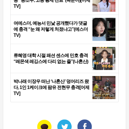
증 “증조부, 고종 황제 진료”(옥문아)[어제
TV]
여에스더, 예능서 민낯 공개했다가 댓글
에 충격 “눈 왜 저렇게 처졌냐고”(에스더
TV)
류혜영 대학 시절 패션 센스에 민호 충격
“레몬색 레깅스에 다리 없는 줄”(나혼산)
박나래 이장우 떠난 ‘나혼산’ 덩어리즈 왔
다, 1인 1케이크에 팜유 전현무 충격[어제
TV]