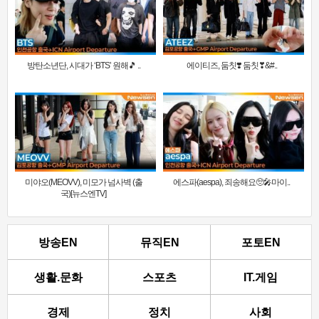
방탄소년단, 시대가 ‘BTS’ 원해🎵 ..
에이티즈, 둠칫❣️ 둠칫❣&#..
미야오(MEOVV), 미모가 넘사벽 (출
에스파(aespa), 죄송해요🥺🎤마이..
국)[뉴스엔TV]
방송EN
뮤직EN
포토EN
생활.문화
스포츠
IT.게임
경제
정치
사회