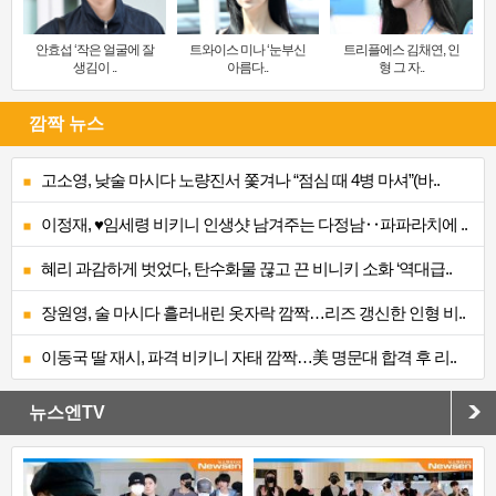
안효섭 ‘작은 얼굴에 잘
트와이스 미나 ‘눈부신
트리플에스 김채연, 인
생김이 ..
아름다..
형 그 자..
깜짝 뉴스
고소영, 낮술 마시다 노량진서 쫓겨나 “점심 때 4병 마셔”(바..
이정재, ♥임세령 비키니 인생샷 남겨주는 다정남‥파파라치에 ..
혜리 과감하게 벗었다, 탄수화물 끊고 끈 비니키 소화 ‘역대급..
장원영, 술 마시다 흘러내린 옷자락 깜짝…리즈 갱신한 인형 비..
이동국 딸 재시, 파격 비키니 자태 깜짝…美 명문대 합격 후 리..
뉴스엔TV