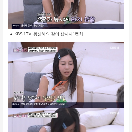
▲ KBS 1TV ‘황신혜의 같이 삽시다’ 캡처