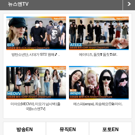
뉴스엔TV
방탄소년단, 시대가 ‘BTS’ 원해🎵 ..
에이티즈, 둠칫❣️ 둠칫❣&#..
미야오(MEOVV), 미모가 넘사벽 (출
에스파(aespa), 죄송해요🥺🎤마이..
국)[뉴스엔TV]
방송EN
뮤직EN
포토EN