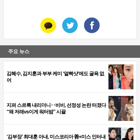
주요 뉴스
김혜수, 김지훈과 부부 케미 ‘얼빡샷’에도 굴욕 없
어
지퍼 스르륵 내리더니‥비비, 선정성 논란 터졌다
“왜 저래vs이게 워터밤” 시끌
‘김부장’ 최대훈 아내, 미스코리아 善+미스 인터내