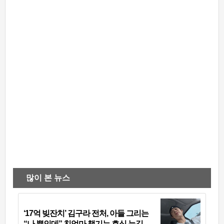
많이 본 뉴스
‘17억 빚잔치’ 김구라 전처, 아들 그리는
“나 뿐인데” 친엄마 챙기는 효심 눈길