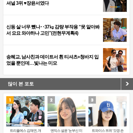
셔널 3위 ♥장윤서였다
신동 살 너무 뺐나‥37㎏ 감량 부작용 “못 알아봐
서 요요 와야하나 고민”(전현무계획4)
송혜교, 남사친과 데이트서 흰 티셔츠+청바지 입
었을 뿐인데…빛나는 미모
많이 본 포토
트리플에스 김채연, 개
엔믹스 설윤 ‘눈부신 미
트와이스 쯔위 ‘갓경 쓴