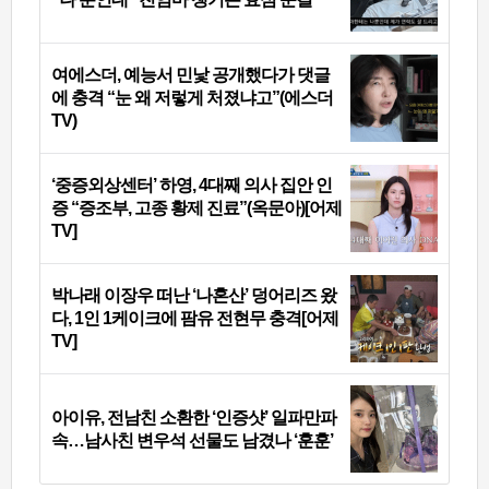
여에스더, 예능서 민낯 공개했다가 댓글
에 충격 “눈 왜 저렇게 처졌냐고”(에스더
TV)
‘중증외상센터’ 하영, 4대째 의사 집안 인
증 “증조부, 고종 황제 진료”(옥문아)[어제
TV]
박나래 이장우 떠난 ‘나혼산’ 덩어리즈 왔
다, 1인 1케이크에 팜유 전현무 충격[어제
TV]
아이유, 전남친 소환한 ‘인증샷’ 일파만파
속…남사친 변우석 선물도 남겼나 ‘훈훈’