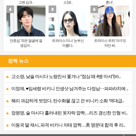
그맨 김규..
소’[포..
훈녀’..
안효섭 ‘작은 얼굴에 잘
트와이스 미나 ‘눈부신
트와이스 쯔위 ‘야구모
생김이 ..
아름다..
자만 써..
깜짝 뉴스
고소영, 낮술 마시다 노량진서 쫓겨나 “점심 때 4병 마셔”(바..
이정재, ♥임세령 비키니 인생샷 남겨주는 다정남‥파파라치에 ..
혜리 과감하게 벗었다, 탄수화물 끊고 끈 비니키 소화 ‘역대급..
장원영, 술 마시다 흘러내린 옷자락 깜짝…리즈 갱신한 인형 비..
이동국 딸 재시, 파격 비키니 자태 깜짝…美 명문대 합격 후 리..