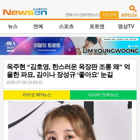
전체기사
|
많이본뉴스
|
사진구매
뉴스
연예
스포츠
포토엔
영상TV
옥주현 “김호영, 한스러운 옥장판 조롱 왜” 억
울한 파묘, 김이나 장성규 ‘좋아요’ 눈길
2026-07-08 18:29:32
카카오 MY뉴스
네이버 연예뉴스