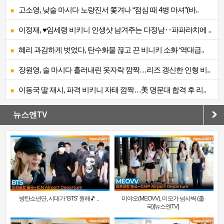
고소영, 낮술 마시다 노량진서 쫓겨나 “점심 때 4병 마셔”(바..
이정재, ♥임세령 비키니 인생샷 남겨주는 다정남‥파파라치에 ..
혜리 과감하게 벗었다, 탄수화물 끊고 끈 비니키 소화 ‘역대급..
장원영, 술 마시다 흘러내린 옷자락 깜짝…리즈 갱신한 인형 비..
이동국 딸 재시, 파격 비키니 자태 깜짝…美 명문대 합격 후 리..
뉴스엔TV
방탄소년단, 시대가 ‘BTS’ 원해🎵 ..
미야오(MEOVV), 미모가 넘사벽 (출
국)[뉴스엔TV]