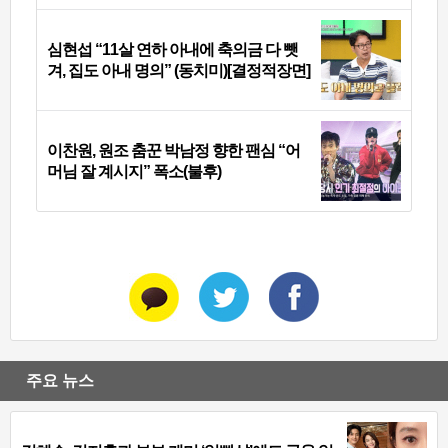
심현섭 “11살 연하 아내에 축의금 다 뺏
겨, 집도 아내 명의” (동치미)[결정적장면]
이찬원, 원조 춤꾼 박남정 향한 팬심 “어
머님 잘 계시지” 폭소(불후)
주요 뉴스