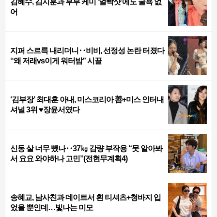
김혜수, 김지훈과 부부 케미 ‘얼빡샷’에도 굴욕 없
어
지퍼 스르륵 내리더니‥비비, 선정성 논란 터졌다
“왜 저래vs이게 워터밤” 시끌
‘김부장’ 최대훈 아내, 미스코리아 善+미스 인터내
셔널 3위 ♥장윤서였다
신동 살 너무 뺐나‥37㎏ 감량 부작용 “못 알아봐
서 요요 와야하나 고민”(전현무계획4)
송혜교, 남사친과 데이트서 흰 티셔츠+청바지 입
었을 뿐인데…빛나는 미모