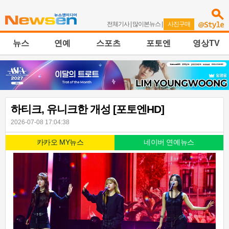
전체기사
|
많이본뉴스
|
사진구매
뉴스
연예
스포츠
포토엔
영상TV
하티크, 유니크한 개성 [포토엔HD]
2026-07-08 17:04:38
카카오 MY뉴스
네이버 연예뉴스