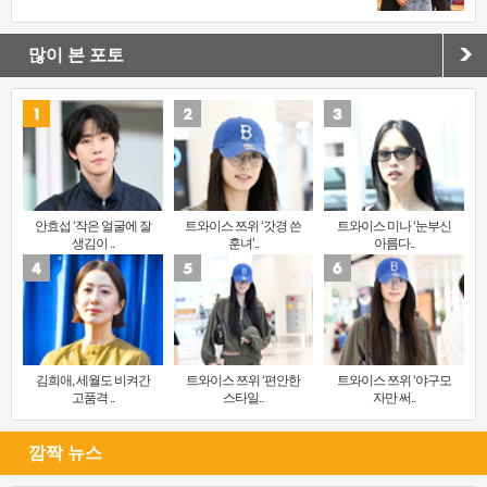
많이 본 포토
안효섭 ‘작은 얼굴에 잘
트와이스 쯔위 ‘갓경 쓴
트와이스 미나 ‘눈부신
생김이 ..
훈녀’..
아름다..
김희애, 세월도 비켜간
트와이스 쯔위 ‘편안한
트와이스 쯔위 ‘야구모
고품격 ..
스타일..
자만 써..
깜짝 뉴스