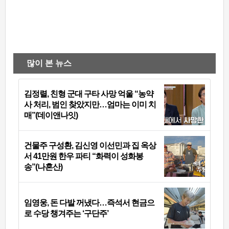
많이 본 뉴스
김정렬, 친형 군대 구타 사망 억울 “농약
사 처리, 범인 찾았지만…엄마는 이미 치
매”(데이앤나잇)
건물주 구성환, 김신영 이선민과 집 옥상
서 41만원 한우 파티 “화력이 성화봉
송”(나혼산)
임영웅, 돈 다발 꺼냈다…즉석서 현금으
로 수당 챙겨주는 ‘구단주’