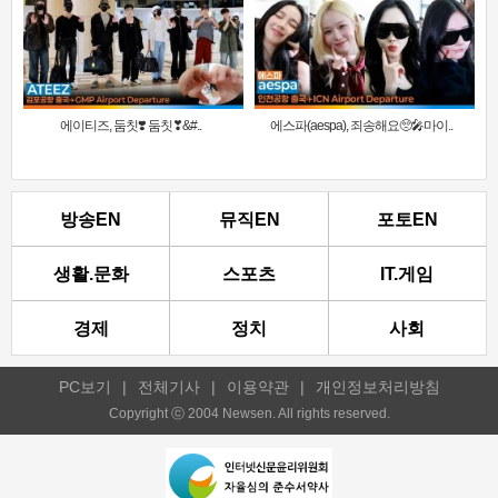
에이티즈, 둠칫❣️ 둠칫❣&#..
에스파(aespa), 죄송해요🥺🎤마이..
방송EN
뮤직EN
포토EN
생활.문화
스포츠
IT.게임
경제
정치
사회
PC보기
|
전체기사
|
이용약관
|
개인정보처리방침
Copyright ⓒ 2004 Newsen. All rights reserved.