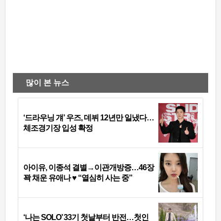
많이 본 뉴스
‘드라우닝 걔’ 우즈, 데뷔 12년만 일냈다…
체조경기장 입성 확정
아이유, 이종석 결별→이관개방증…46장
꽉 채운 유애나 ♥ “열심히 사는 중”
‘나는 SOLO’ 33기 첫날부터 반전…첫인