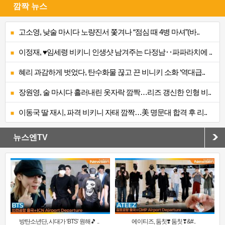
깜짝 뉴스
고소영, 낮술 마시다 노량진서 쫓겨나 “점심 때 4병 마셔”(바..
이정재, ♥임세령 비키니 인생샷 남겨주는 다정남‥파파라치에 ..
혜리 과감하게 벗었다, 탄수화물 끊고 끈 비니키 소화 ‘역대급..
장원영, 술 마시다 흘러내린 옷자락 깜짝…리즈 갱신한 인형 비..
이동국 딸 재시, 파격 비키니 자태 깜짝…美 명문대 합격 후 리..
뉴스엔TV
방탄소년단, 시대가 ‘BTS’ 원해🎵 ..
에이티즈, 둠칫❣️ 둠칫❣&#..