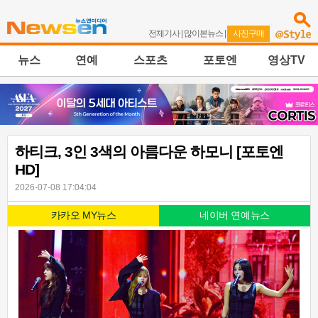
전체기사
|
많이본뉴스
|
사진구매
뉴스
연예
스포츠
포토엔
영상TV
하티크, 3인 3색의 아름다운 하모니 [포토엔
HD]
2026-07-08 17:04:04
카카오 MY뉴스
네이버 연예뉴스