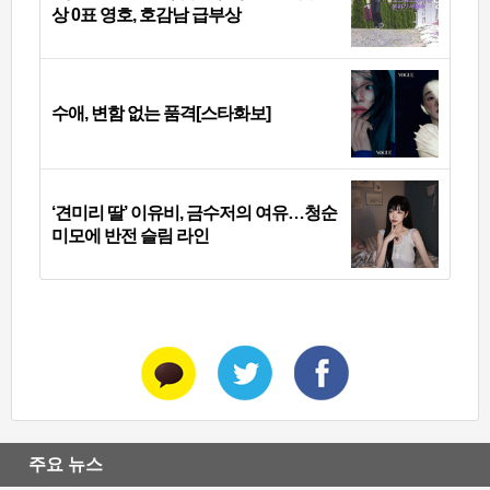
상 0표 영호, 호감남 급부상
수애, 변함 없는 품격[스타화보]
‘견미리 딸’ 이유비, 금수저의 여유…청순
미모에 반전 슬림 라인
주요 뉴스