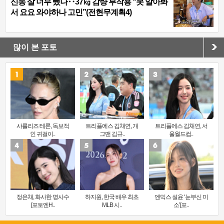
신동 살 너무 뺐나‥37㎏ 감량 부작용 “못 알아봐
서 요요 와야하나 고민”(전현무계획4)
많이 본 포토
샤를리즈 테론, 독보적
트리플에스 김채연, 개
트리플에스 김채연, 서
인 귀걸이..
그맨 김규..
울월드컵..
정은채, 화사한 명사수
하지원, 한국 배우 최초
엔믹스 설윤 ‘눈부신 미
[포토엔H..
MLB 시..
소’[포..