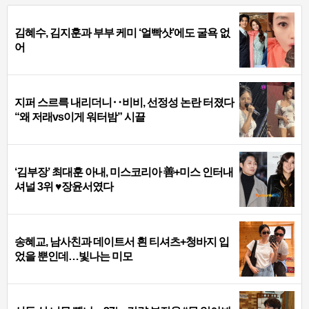
김혜수, 김지훈과 부부 케미 ‘얼빡샷’에도 굴욕 없
어
지퍼 스르륵 내리더니‥비비, 선정성 논란 터졌다
“왜 저래vs이게 워터밤” 시끌
‘김부장’ 최대훈 아내, 미스코리아 善+미스 인터내
셔널 3위 ♥장윤서였다
송혜교, 남사친과 데이트서 흰 티셔츠+청바지 입
었을 뿐인데…빛나는 미모