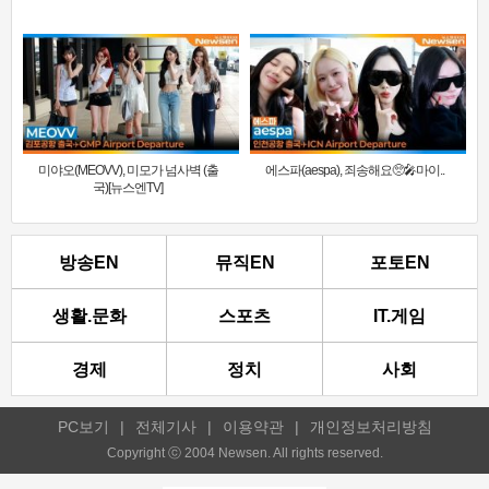
미야오(MEOVV), 미모가 넘사벽 (출
에스파(aespa), 죄송해요🥺🎤마이..
국)[뉴스엔TV]
방송EN
뮤직EN
포토EN
생활.문화
스포츠
IT.게임
경제
정치
사회
PC보기
|
전체기사
|
이용약관
|
개인정보처리방침
Copyright ⓒ 2004 Newsen. All rights reserved.