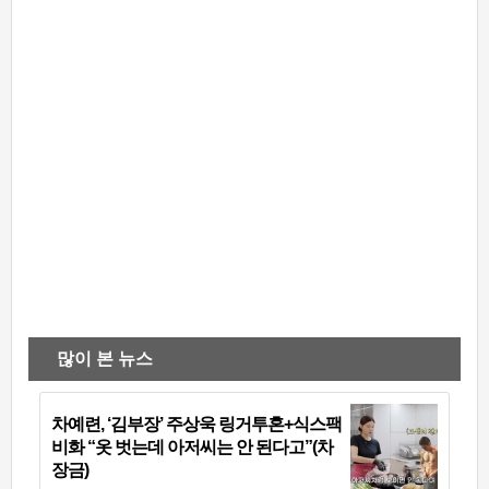
많이 본 뉴스
차예련, ‘김부장’ 주상욱 링거투혼+식스팩
비화 “옷 벗는데 아저씨는 안 된다고”(차
장금)