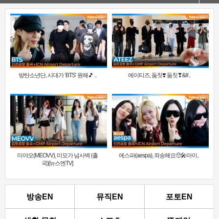
방탄소년단, 시대가 ‘BTS’ 원해🎵 ..
에이티즈, 둠칫❣️ 둠칫❣&#..
미야오(MEOVV), 미모가 넘사벽 (출
에스파(aespa), 죄송해요🥺🎤마이..
국)[뉴스엔TV]
방송EN
뮤직EN
포토EN