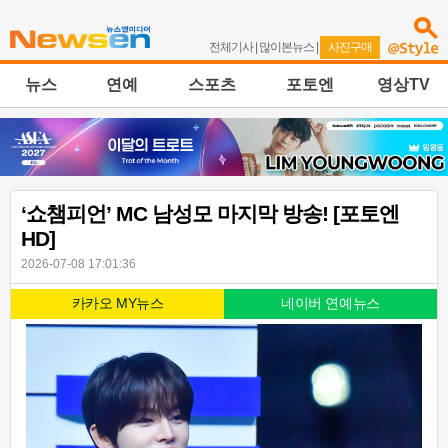
전체기사
|
많이본뉴스
|
사진구매
뉴스
연예
스포츠
포토엔
영상TV
‘쇼챔피언’ MC 남성모 마지막 방송! [포토엔
HD]
2026-07-08 17:01:36
카카오 MY뉴스
네이버 연예뉴스