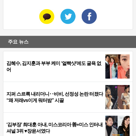
주요 뉴스
김혜수, 김지훈과 부부 케미 ‘얼빡샷’에도 굴욕 없
어
지퍼 스르륵 내리더니‥비비, 선정성 논란 터졌다
“왜 저래vs이게 워터밤” 시끌
‘김부장’ 최대훈 아내, 미스코리아 善+미스 인터내
셔널 3위 ♥장윤서였다