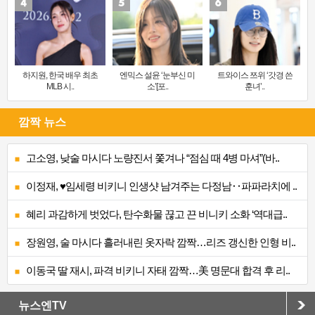
하지원, 한국 배우 최초
엔믹스 설윤 ‘눈부신 미
트와이스 쯔위 ‘갓경 쓴
MLB 시..
소’[포..
훈녀’..
깜짝 뉴스
고소영, 낮술 마시다 노량진서 쫓겨나 “점심 때 4병 마셔”(바..
이정재, ♥임세령 비키니 인생샷 남겨주는 다정남‥파파라치에 ..
혜리 과감하게 벗었다, 탄수화물 끊고 끈 비니키 소화 ‘역대급..
장원영, 술 마시다 흘러내린 옷자락 깜짝…리즈 갱신한 인형 비..
이동국 딸 재시, 파격 비키니 자태 깜짝…美 명문대 합격 후 리..
뉴스엔TV