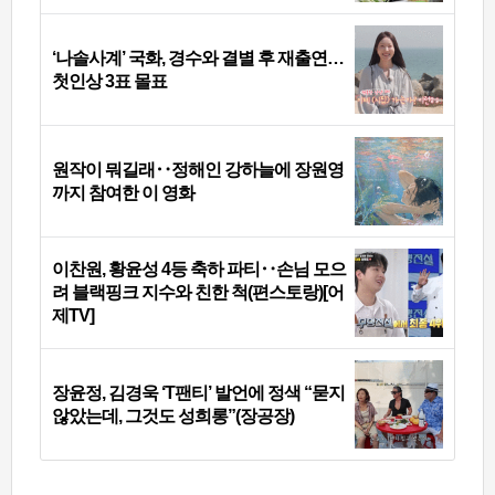
‘나솔사계’ 국화, 경수와 결별 후 재출연…
첫인상 3표 몰표
원작이 뭐길래‥정해인 강하늘에 장원영
까지 참여한 이 영화
이찬원, 황윤성 4등 축하 파티‥손님 모으
려 블랙핑크 지수와 친한 척(편스토랑)[어
제TV]
장윤정, 김경욱 ‘T팬티’ 발언에 정색 “묻지
않았는데, 그것도 성희롱”(장공장)