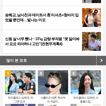
송혜교, 남사친과 데이트서 흰 티셔츠+청바지 입
었을 뿐인데…빛나는 미모
신동 살 너무 뺐나‥37㎏ 감량 부작용 “못 알아봐
서 요요 와야하나 고민”(전현무계획4)
많이 본 포토
트리플에스 김채연, 개
샤를리즈 테론, 독보적
트리플에스 김채연, 서
그맨 김규..
인 귀걸이..
울월드컵..