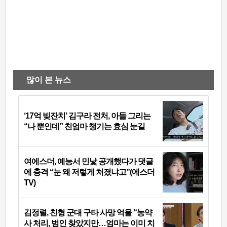
많이 본 뉴스
‘17억 빚잔치’ 김구라 전처, 아들 그리는
“나 뿐인데” 친엄마 챙기는 효심 눈길
여에스더, 예능서 민낯 공개했다가 댓글
에 충격 “눈 왜 저렇게 처졌냐고”(에스더
TV)
김정렬, 친형 군대 구타 사망 억울 “농약
사 처리, 범인 찾았지만…엄마는 이미 치