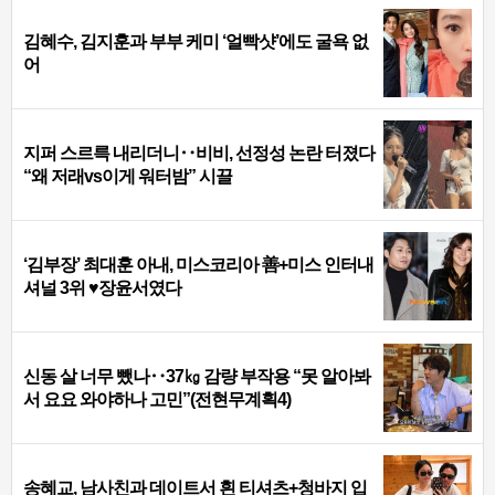
김혜수, 김지훈과 부부 케미 ‘얼빡샷’에도 굴욕 없
어
지퍼 스르륵 내리더니‥비비, 선정성 논란 터졌다
“왜 저래vs이게 워터밤” 시끌
‘김부장’ 최대훈 아내, 미스코리아 善+미스 인터내
셔널 3위 ♥장윤서였다
신동 살 너무 뺐나‥37㎏ 감량 부작용 “못 알아봐
서 요요 와야하나 고민”(전현무계획4)
송혜교, 남사친과 데이트서 흰 티셔츠+청바지 입