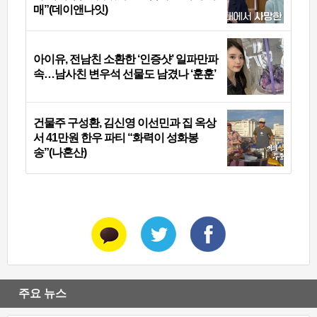
매”(데이앤나잇)
아이유, 전남친 소환한 ‘인증샷’ 일파만파
속…남사친 변우석 선물도 남겼나 ‘훈훈’
건물주 구성환, 김신영 이선민과 집 옥상
서 41만원 한우 파티 “화력이 성화봉
송”(나혼산)
주요 뉴스