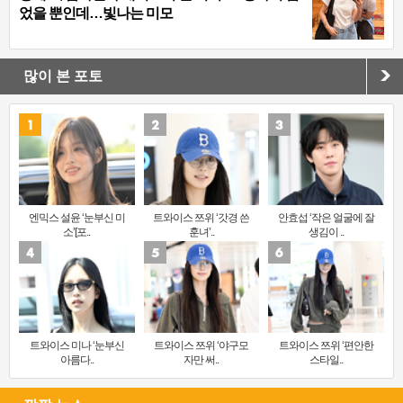
었을 뿐인데…빛나는 미모
많이 본 포토
엔믹스 설윤 ‘눈부신 미
트와이스 쯔위 ‘갓경 쓴
안효섭 ‘작은 얼굴에 잘
소’[포..
훈녀’..
생김이 ..
트와이스 미나 ‘눈부신
트와이스 쯔위 ‘야구모
트와이스 쯔위 ‘편안한
아름다..
자만 써..
스타일..