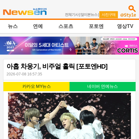
전체기사
|
많이본뉴스
|
사진구매
뉴스
연예
스포츠
포토엔
영상TV
아홉 차웅기, 비주얼 홀릭 [포토엔HD]
2026-07-08 16:57:35
카카오 MY뉴스
네이버 연예뉴스