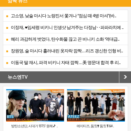
깜짝 뉴스
고소영, 낮술 마시다 노량진서 쫓겨나 “점심 때 4병 마셔”(바..
이정재, ♥임세령 비키니 인생샷 남겨주는 다정남‥파파라치에 ..
혜리 과감하게 벗었다, 탄수화물 끊고 끈 비니키 소화 ‘역대급..
장원영, 술 마시다 흘러내린 옷자락 깜짝…리즈 갱신한 인형 비..
이동국 딸 재시, 파격 비키니 자태 깜짝…美 명문대 합격 후 리..
뉴스엔TV
방탄소년단, 시대가 ‘BTS’ 원해🎵 ..
에이티즈, 둠칫❣️ 둠칫❣&#..