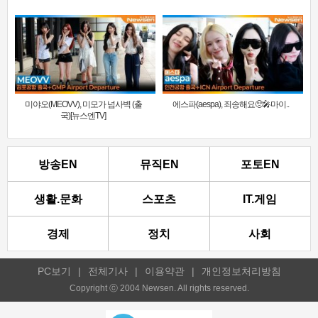
미야오(MEOVV), 미모가 넘사벽 (출
에스파(aespa), 죄송해요🥺🎤마이..
국)[뉴스엔TV]
방송EN
뮤직EN
포토EN
생활.문화
스포츠
IT.게임
경제
정치
사회
PC보기
|
전체기사
|
이용약관
|
개인정보처리방침
Copyright ⓒ 2004 Newsen. All rights reserved.