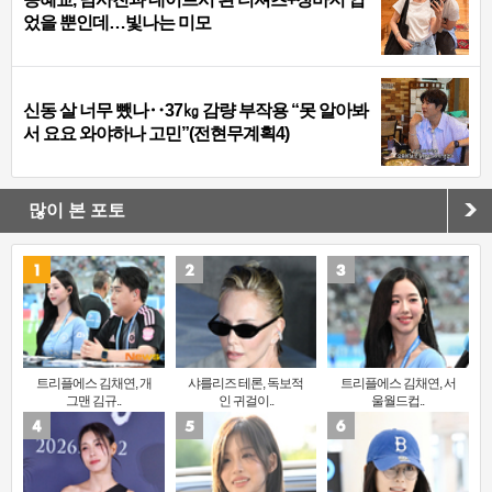
었을 뿐인데…빛나는 미모
신동 살 너무 뺐나‥37㎏ 감량 부작용 “못 알아봐
서 요요 와야하나 고민”(전현무계획4)
많이 본 포토
트리플에스 김채연, 개
샤를리즈 테론, 독보적
트리플에스 김채연, 서
그맨 김규..
인 귀걸이..
울월드컵..