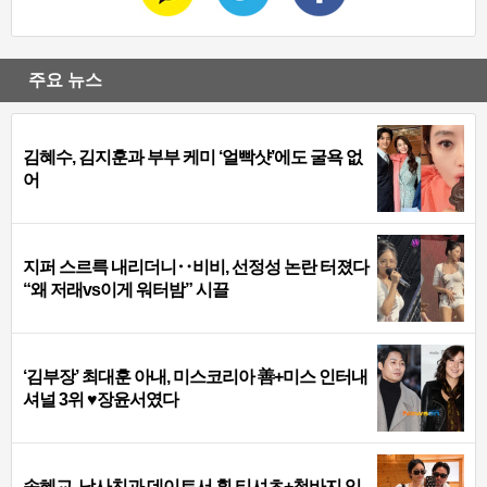
주요 뉴스
김혜수, 김지훈과 부부 케미 ‘얼빡샷’에도 굴욕 없
어
지퍼 스르륵 내리더니‥비비, 선정성 논란 터졌다
“왜 저래vs이게 워터밤” 시끌
‘김부장’ 최대훈 아내, 미스코리아 善+미스 인터내
셔널 3위 ♥장윤서였다
송혜교, 남사친과 데이트서 흰 티셔츠+청바지 입