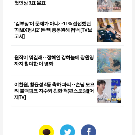
첫인상 3표 몰표
‘김부장’이 문제가 아냐‥11% 섭섭했던
‘재벌X형사2’ 돈·빽 총동원해 컴백 [TV보
고서]
원작이 뭐길래‥정해인 강하늘에 장원영
까지 참여한 이 영화
이찬원, 황윤성 4등 축하 파티‥손님 모으
려 블랙핑크 지수와 친한 척(편스토랑)[어
제TV]