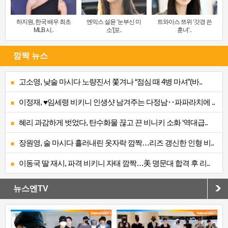
하지원, 한국 배우 최초
엔믹스 설윤 ‘눈부신 미
트와이스 쯔위 ‘갓경 쓴
MLB 시..
소’[포..
훈녀’..
깜짝 뉴스
고소영, 낮술 마시다 노량진서 쫓겨나 “점심 때 4병 마셔”(바..
이정재, ♥임세령 비키니 인생샷 남겨주는 다정남‥파파라치에 ..
혜리 과감하게 벗었다, 탄수화물 끊고 끈 비니키 소화 ‘역대급..
장원영, 술 마시다 흘러내린 옷자락 깜짝…리즈 갱신한 인형 비..
이동국 딸 재시, 파격 비키니 자태 깜짝…美 명문대 합격 후 리..
뉴스엔TV