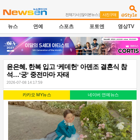
전체기사
|
많이본뉴스
|
사진구매
뉴스
연예
스포츠
포토엔
영상TV
윤은혜, 한복 입고 ‘케데헌’ 아덴조 결혼식 참
석…‘궁’ 중전마마 자태
2026-07-08 14:17:59
카카오 MY뉴스
네이버 연예뉴스