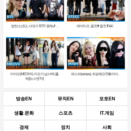
방탄소년단, 시대가 ‘BTS’ 원해🎵 ..
에이티즈, 둠칫❣️ 둠칫❣&#..
미야오(MEOVV), 미모가 넘사벽 (출
에스파(aespa), 죄송해요🥺🎤마이..
국)[뉴스엔TV]
방송EN
뮤직EN
포토EN
생활.문화
스포츠
IT.게임
경제
정치
사회