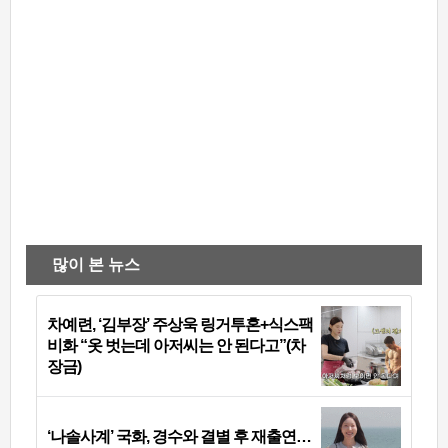
많이 본 뉴스
차예련, ‘김부장’ 주상욱 링거투혼+식스팩
비화 “옷 벗는데 아저씨는 안 된다고”(차
장금)
‘나솔사계’ 국화, 경수와 결별 후 재출연…