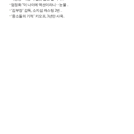
엄정화 “이 나이에 액션이라니‥눈물 ..
‘김부장’ 감독, 소지섭 캐스팅 2번 ..
‘중소돌의 기적’ 키오프, 3년만 사옥..