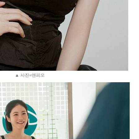
▲ 사진=앤피오