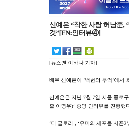
신예은 “착한 사람 허남준,
것”[EN:인터뷰④]
[뉴스엔 이하나 기자]
배우 신예은이 ‘백번의 추억’에서 
신예은은 지난 7월 7일 서울 종로구
출 이명우)’ 종영 인터뷰를 진행했다
‘더 글로리’, ‘유미의 세포들 시즌2’,