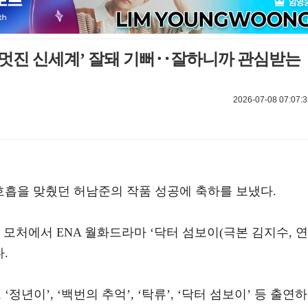
 ‘멋진 신세계’ 잘돼 기뻐‥잘하니까 관심받는
2026-07-08 07:07:3
호흡을 맞췄던 허남준의 작품 성공에 축하를 보냈다.
 모처에서 ENA 월화드라마 ‘닥터 섬보이(극본 김지수, 연
.
 ‘정년이’, ‘백번의 추억’, ‘탁류’, ‘닥터 섬보이’ 등 출연하