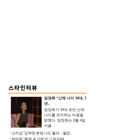
엄정화 “신체 나이 30대, 3
년..
엄정화가 30대 초반 신체
나이를 유지하는 비결을
밝혔다. 엄정화는 8월 4일
서울 ..
소지섭 “김부장 본명 나도 몰라‥들었..
박성웅 “폭염 속 갑옷 입고 말 타며 ..