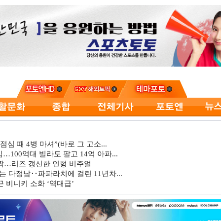
심 때 4병 마셔”(바로 그 고소...
…100억대 빌라도 팔고 14억 아파...
깜짝…리즈 갱신한 인형 비주얼
는 다정남‥파파라치에 걸린 11년차...
 비니키 소화 ‘역대급’