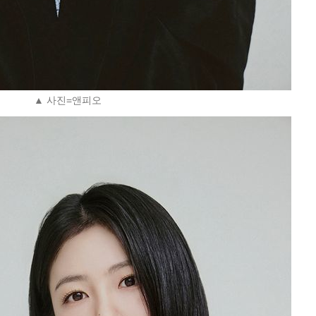
▲ 사진=앤피오