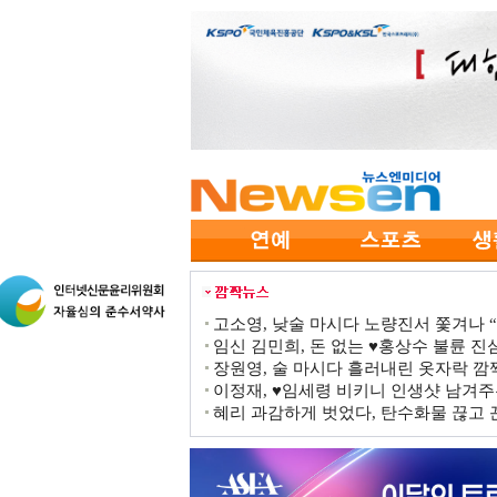
고소영, 낮술 마시다 노량진서 쫓겨나 “점
임신 김민희, 돈 없는 ♥홍상수 불륜 진심
장원영, 술 마시다 흘러내린 옷자락 
이정재, ♥임세령 비키니 인생샷 남겨주
혜리 과감하게 벗었다, 탄수화물 끊고 끈