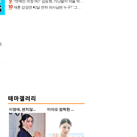
“연예인 걱정 NO” 김승현, 가난팔이 악플 억울할만‥아내+딸과 日 여행
재혼 강성연 ♥2살 연하 의사남편 누구? ‘그알’ 자문의에 훈남 비주얼 초엘리트 스펙 [종합]
5
이영애, 변치않...
미야오 깜찍한 ...