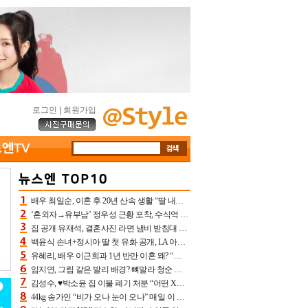
로그인
|
회원가입
배우 최일순, 이혼 후 20년 산속 생활 “딸 내가 버렸다고 원망‥맘 아파”(특종)[어제TV]
‘혼외자→유부남’ 정우성 근황 포착, 수식억 해킹 피해 후배 만났다 “존경하는”
집 공개 유재석, 결혼사진 라면 냄비 받침대 되고 분노‥가족사진도 피해(놀뭐)[어제TV]
백윤식 손녀+정시아 딸 첫 유화 공개, LA 아트쇼→서울국제조각페스타 작가다운 수준급 실력
유혜리, 배우 이근희과 1년 반만 이혼 왜? “식칼 꽂고 의자 던져” 충격 폭로(특종)[어제TV]
임지연, 그림 같은 발리 배경? 뼈말라 청순 비키니 핏에 상대 안 되네
김성수, ♥박소윤 집 이불 폐기 처분 “어떤 X이랑 썼을지 몰라” 질투(신랑수업2)[어제TV]
44kg 송가인 “비가 오나 눈이 오나” 매일 이 운동, 허벅지 근육량 상승+체지방 감소