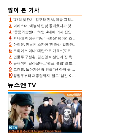
‘17억 빚잔치’ 김구라 전처, 아들 그리는 “나 뿐인데” 친엄마 챙기는 효심 눈길
여에스더, 예능서 민낯 공개했다가 댓글에 충격 “눈 왜 저렇게 처졌냐고”(에스더TV)
‘중증외상센터’ 하영, 4대째 의사 집안 인증 “증조부, 고종 황제 진료”(옥문아)[어제TV]
박나래 이장우 떠난 ‘나혼산’ 덩어리즈 왔다, 1인 1케이크에 팜유 전현무 충격[어제TV]
아이유, 전남친 소환한 ‘인증샷’ 일파만파 속…남사친 변우석 선물도 남겼나 ‘훈훈’
트와이스 미나 ‘대만으로 가요~’[포토엔HD]
건물주 구성환, 김신영 이선민과 집 옥상서 41만원 한우 파티 “화력이 성화봉송”(나혼산)
유재석이 달라졌다…‘쉼표, 클럽’ 초호화 코스에 주우재도 감탄 (놀면 뭐하니?)
고경표, 돌아가신 母 언급 “난 아빠 못 될 듯” 족보 태운 부친 응원 뭉클(나혼산)
정일우부터 채종협까지 ‘일드’ 삼킨 K-배우들의 매서운 돌풍