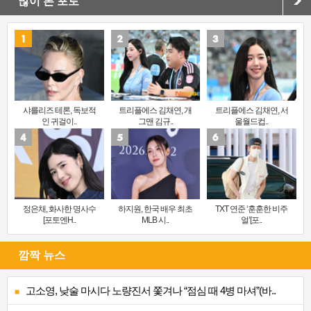
많이 본 포토
샤를리즈 테론, 독보적
트리플에스 김채연, 개
트리플에스 김채연, 서
인 귀걸이..
그맨 김규..
울월드컵..
정은채, 화사한 명사수
하지원, 한국 배우 최초
TXT 연준 ‘훈훈한 비주
[포토엔H..
MLB 시..
얼’[포..
깜짝 뉴스
고소영, 낮술 마시다 노량진서 쫓겨나 “점심 때 4병 마셔”(바..