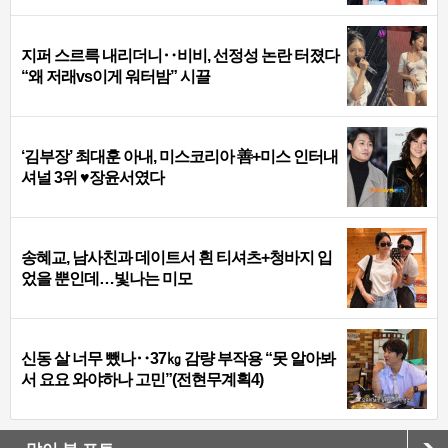
지퍼 스르륵 내리더니‥비비, 선정성 논란 터졌다
“왜 저래vs이게 워터밤” 시끌
‘김부장’ 최대훈 아내, 미스코리아 善+미스 인터내
셔널 3위 ♥장윤서였다
송혜교, 남사친과 데이트서 흰 티셔츠+청바지 입
었을 뿐인데…빛나는 미모
신동 살 너무 뺐나‥37㎏ 감량 부작용 “못 알아봐
서 요요 와야하나 고민”(전현무계획4)