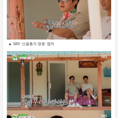
▲ SBS ‘산골총각 영웅’ 캡처