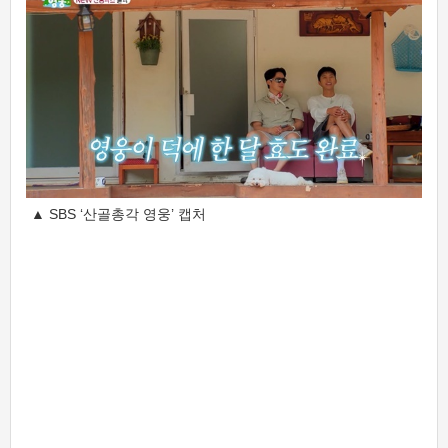
▲ SBS ‘산골총각 영웅’ 캡처