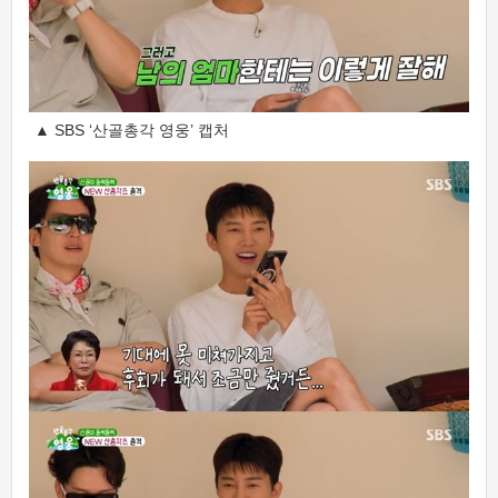
▲ SBS ‘산골총각 영웅’ 캡처