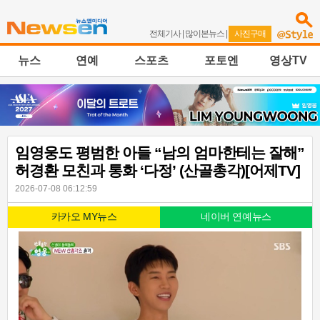
전체기사
|
많이본뉴스
|
사진구매
뉴스
연예
스포츠
포토엔
영상TV
임영웅도 평범한 아들 “남의 엄마한테는 잘해”
허경환 모친과 통화 ‘다정’ (산골총각)[어제TV]
2026-07-08 06:12:59
카카오 MY뉴스
네이버 연예뉴스