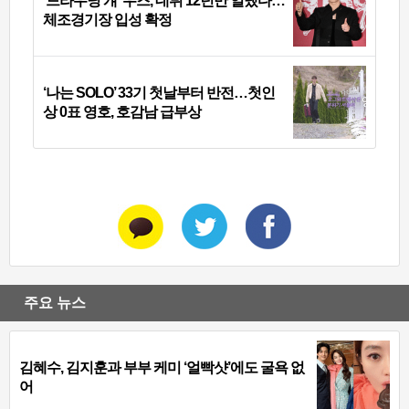
‘드라우닝 걔’ 우즈, 데뷔 12년만 일냈다…
체조경기장 입성 확정
‘나는 SOLO’ 33기 첫날부터 반전…첫인
상 0표 영호, 호감남 급부상
주요 뉴스
김혜수, 김지훈과 부부 케미 ‘얼빡샷’에도 굴욕 없
어