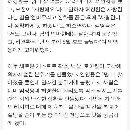
허경환은 “엄마 잘 먹을게요”라며 마지막 인사를 했
고, 모친이 “사랑해요”라고 말하자 허경환은 사랑한
다는 말을 얼버무리고 전화를 끊은 후에 “사랑합니
다 정확하게 못 하겠다”고 하소연했다. 임영웅은
“저도 그런다. 남의 엄마한테는 잘한다”며 공감했
고, 허경환은 “난 덕분에 6월 효도 끝났다”며 임영
웅에게 고마워했다.
이후 새로운 게스트로 곽범, 넉살, 로이킴이 도착해
왁자지껄한 분위기를 만들었다. 임영웅은 1명 더 많
아졌을 뿐인데 달라진 분위기에 놀랐고 세 사람은
이미 임영웅과 허경환이 질리도록 먹은 돼지고기를
잔뜩 사와 난감한 상황을 만들었다. 곽범은 자신만
의 레시피로 대패 제육볶음을 만들며 간을 본 뒤에
설탕을 쏟아 붓는 충격적인 엔딩으로 맛을 궁금하
게 했다.