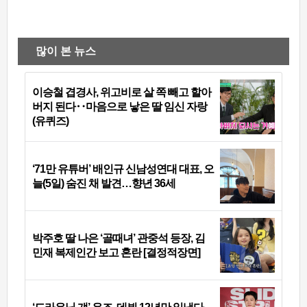
많이 본 뉴스
이승철 겹경사, 위고비로 살 쪽 빼고 할아
버지 된다‥마음으로 낳은 딸 임신 자랑
(유퀴즈)
‘71만 유튜버’ 배인규 신남성연대 대표, 오
늘(5일) 숨진 채 발견…향년 36세
박주호 딸 나은 ‘골때녀’ 관중석 등장, 김
민재 복제인간 보고 혼란 [결정적장면]