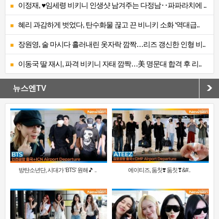
이정재, ♥임세령 비키니 인생샷 남겨주는 다정남‥파파라치에 ..
혜리 과감하게 벗었다, 탄수화물 끊고 끈 비니키 소화 ‘역대급..
장원영, 술 마시다 흘러내린 옷자락 깜짝…리즈 갱신한 인형 비..
이동국 딸 재시, 파격 비키니 자태 깜짝…美 명문대 합격 후 리..
뉴스엔TV
방탄소년단, 시대가 ‘BTS’ 원해🎵 ..
에이티즈, 둠칫❣️ 둠칫❣&#..