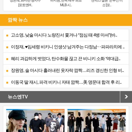
정은채, 화사한 명사수
하지원, 한국 배우 최초
엔믹스 설윤 ‘눈부신 미
[포토엔H..
MLB 시..
소’[포..
깜짝 뉴스
고소영, 낮술 마시다 노량진서 쫓겨나 “점심 때 4병 마셔”(바..
이정재, ♥임세령 비키니 인생샷 남겨주는 다정남‥파파라치에 ..
혜리 과감하게 벗었다, 탄수화물 끊고 끈 비니키 소화 ‘역대급..
장원영, 술 마시다 흘러내린 옷자락 깜짝…리즈 갱신한 인형 비..
이동국 딸 재시, 파격 비키니 자태 깜짝…美 명문대 합격 후 리..
뉴스엔TV