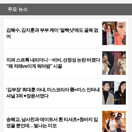
주요 뉴스
김혜수, 김지훈과 부부 케미 ‘얼빡샷’에도 굴욕 없
어
지퍼 스르륵 내리더니‥비비, 선정성 논란 터졌다
“왜 저래vs이게 워터밤” 시끌
‘김부장’ 최대훈 아내, 미스코리아 善+미스 인터내
셔널 3위 ♥장윤서였다
송혜교, 남사친과 데이트서 흰 티셔츠+청바지 입
었을 뿐인데…빛나는 미모