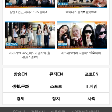
방탄소년단, 시대가 ‘BTS’ 원해🎵 ..
에이티즈, 둠칫❣️ 둠칫❣&#..
미야오(MEOVV), 미모가 넘사벽 (출
에스파(aespa), 죄송해요🥺🎤마이..
국)[뉴스엔TV]
방송EN
뮤직EN
포토EN
생활.문화
스포츠
IT.게임
경제
정치
사회
PC보기
|
전체기사
|
이용약관
|
개인정보처리방침