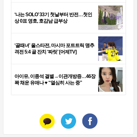
‘나는 SOLO’ 33기 첫날부터 반전…첫인
상 0표 영호, 호감남 급부상
‘골때녀’ 올스타전, 마시마 포트트릭 맹추
격전 5:4 골 잔치 ‘짜릿’ [어제TV]
아이유, 이종석 결별→이관개방증…46장
꽉 채운 유애나 ♥ “열심히 사는 중”