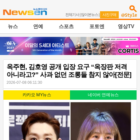
전체기사
|
많이본뉴스
|
사진구매
뉴스
연예
스포츠
포토엔
영상TV
옥주현, 김호영 공개 입장 요구 “옥장판 저격
아니라고?” 사과 없던 조롱들 참지 않아[전문]
2026-07-08 06:11:30
카카오 MY뉴스
네이버 연예뉴스