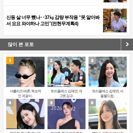
신동 살 너무 뺐나‥37㎏ 감량 부작용 “못 알아봐
서 요요 와야하나 고민”(전현무계획4)
많이 본 포토
샤를리즈 테론, 독보적
트리플에스 김채연, 개
트리플에스 김채연, 서
인 귀걸이..
그맨 김규..
울월드컵..