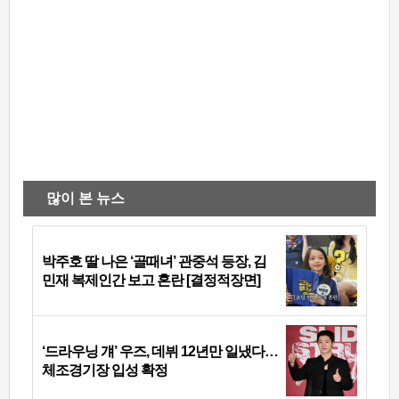
많이 본 뉴스
박주호 딸 나은 ‘골때녀’ 관중석 등장, 김
민재 복제인간 보고 혼란 [결정적장면]
‘드라우닝 걔’ 우즈, 데뷔 12년만 일냈다…
체조경기장 입성 확정