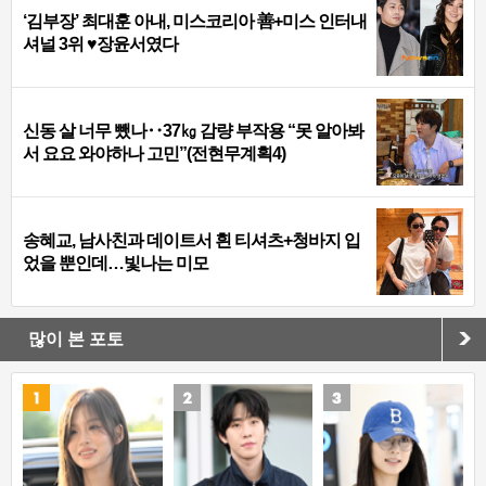
‘김부장’ 최대훈 아내, 미스코리아 善+미스 인터내
셔널 3위 ♥장윤서였다
신동 살 너무 뺐나‥37㎏ 감량 부작용 “못 알아봐
서 요요 와야하나 고민”(전현무계획4)
송혜교, 남사친과 데이트서 흰 티셔츠+청바지 입
었을 뿐인데…빛나는 미모
많이 본 포토