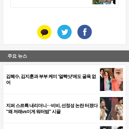
주요 뉴스
김혜수, 김지훈과 부부 케미 ‘얼빡샷’에도 굴욕 없
어
지퍼 스르륵 내리더니‥비비, 선정성 논란 터졌다
“왜 저래vs이게 워터밤” 시끌