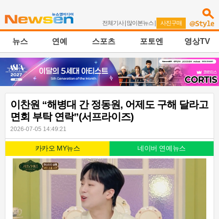
전체기사
|
많이본뉴스
|
사진구매
뉴스
연예
스포츠
포토엔
영상TV
이찬원 “해병대 간 정동원, 어제도 구해 달라고
면회 부탁 연락”(서프라이즈)
2026-07-05 14:49:21
카카오 MY뉴스
네이버 연예뉴스