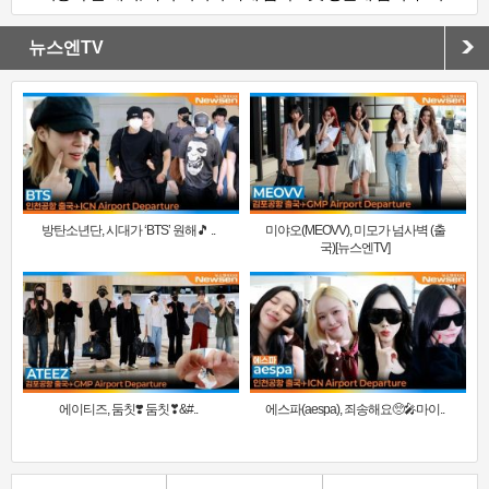
뉴스엔TV
방탄소년단, 시대가 ‘BTS’ 원해🎵 ..
미야오(MEOVV), 미모가 넘사벽 (출
국)[뉴스엔TV]
에이티즈, 둠칫❣️ 둠칫❣&#..
에스파(aespa), 죄송해요🥺🎤마이..