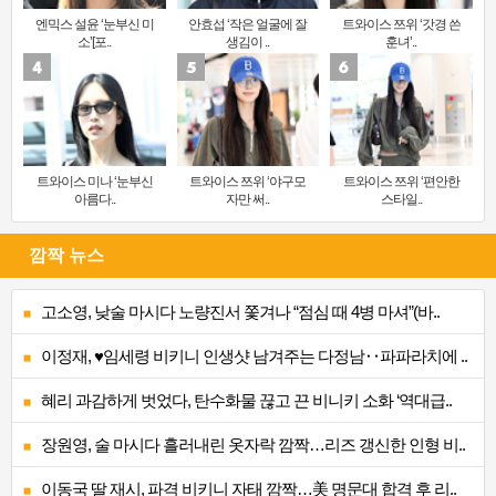
엔믹스 설윤 ‘눈부신 미
안효섭 ‘작은 얼굴에 잘
트와이스 쯔위 ‘갓경 쓴
소’[포..
생김이 ..
훈녀’..
트와이스 미나 ‘눈부신
트와이스 쯔위 ‘야구모
트와이스 쯔위 ‘편안한
아름다..
자만 써..
스타일..
깜짝 뉴스
고소영, 낮술 마시다 노량진서 쫓겨나 “점심 때 4병 마셔”(바..
이정재, ♥임세령 비키니 인생샷 남겨주는 다정남‥파파라치에 ..
혜리 과감하게 벗었다, 탄수화물 끊고 끈 비니키 소화 ‘역대급..
장원영, 술 마시다 흘러내린 옷자락 깜짝…리즈 갱신한 인형 비..
이동국 딸 재시, 파격 비키니 자태 깜짝…美 명문대 합격 후 리..