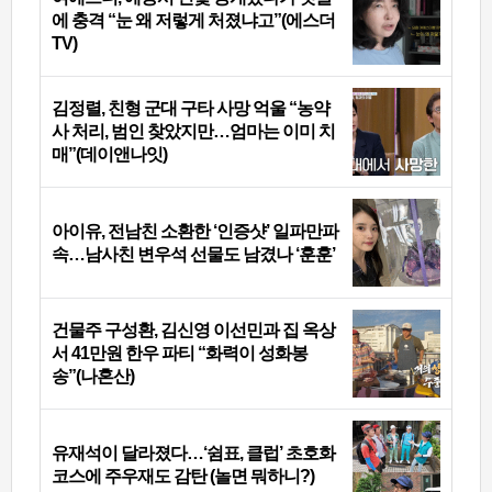
에 충격 “눈 왜 저렇게 처졌냐고”(에스더
TV)
김정렬, 친형 군대 구타 사망 억울 “농약
사 처리, 범인 찾았지만…엄마는 이미 치
매”(데이앤나잇)
아이유, 전남친 소환한 ‘인증샷’ 일파만파
속…남사친 변우석 선물도 남겼나 ‘훈훈’
건물주 구성환, 김신영 이선민과 집 옥상
서 41만원 한우 파티 “화력이 성화봉
송”(나혼산)
유재석이 달라졌다…‘쉼표, 클럽’ 초호화
코스에 주우재도 감탄 (놀면 뭐하니?)