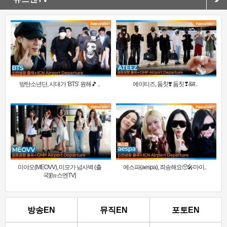
방탄소년단, 시대가 ‘BTS’ 원해🎵 ..
에이티즈, 둠칫❣️ 둠칫❣&#..
미야오(MEOVV), 미모가 넘사벽 (출
에스파(aespa), 죄송해요🥺🎤마이..
국)[뉴스엔TV]
방송EN
뮤직EN
포토EN