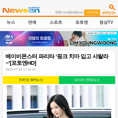
전체기사
|
많이본뉴스
|
사진구매
뉴스
연예
스포츠
포토엔
영상TV
베이비몬스터 파리타 ‘핑크 치마 입고 샤랄라
~’[포토엔HD]
2026-07-04 17:41:41
카카오 MY뉴스
네이버 연예뉴스