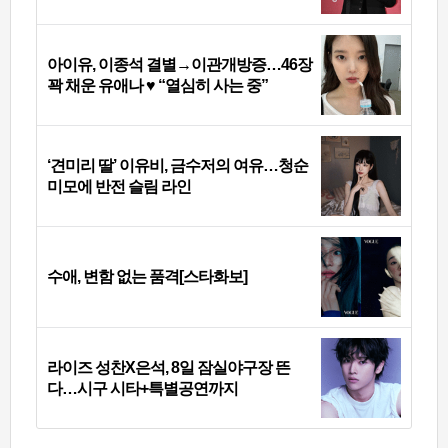
아이유, 이종석 결별→이관개방증…46장
꽉 채운 유애나 ♥ “열심히 사는 중”
‘견미리 딸’ 이유비, 금수저의 여유…청순
미모에 반전 슬림 라인
수애, 변함 없는 품격[스타화보]
라이즈 성찬X은석, 8일 잠실야구장 뜬
다…시구 시타+특별공연까지