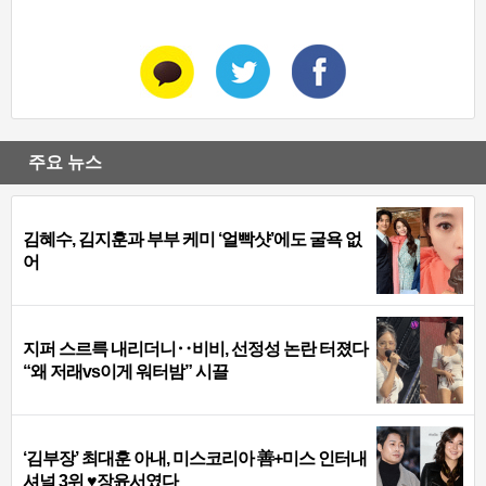
주요 뉴스
김혜수, 김지훈과 부부 케미 ‘얼빡샷’에도 굴욕 없
어
지퍼 스르륵 내리더니‥비비, 선정성 논란 터졌다
“왜 저래vs이게 워터밤” 시끌
‘김부장’ 최대훈 아내, 미스코리아 善+미스 인터내
셔널 3위 ♥장윤서였다