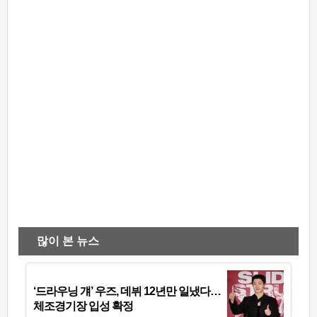
많이 본 뉴스
‘드라우닝 걔’ 우즈, 데뷔 12년만 일냈다…
체조경기장 입성 확정