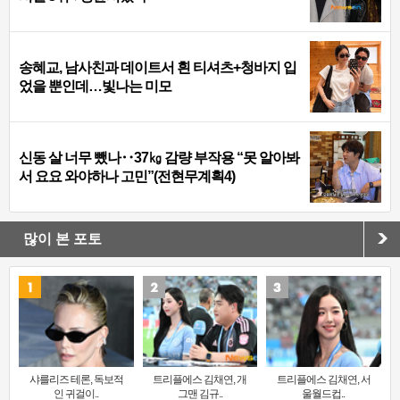
송혜교, 남사친과 데이트서 흰 티셔츠+청바지 입
었을 뿐인데…빛나는 미모
신동 살 너무 뺐나‥37㎏ 감량 부작용 “못 알아봐
서 요요 와야하나 고민”(전현무계획4)
많이 본 포토
샤를리즈 테론, 독보적
트리플에스 김채연, 개
트리플에스 김채연, 서
인 귀걸이..
그맨 김규..
울월드컵..