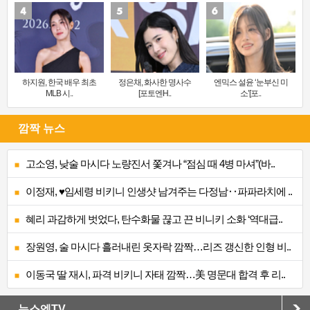
하지원, 한국 배우 최초
정은채, 화사한 명사수
엔믹스 설윤 ‘눈부신 미
MLB 시..
[포토엔H..
소’[포..
깜짝 뉴스
고소영, 낮술 마시다 노량진서 쫓겨나 “점심 때 4병 마셔”(바..
이정재, ♥임세령 비키니 인생샷 남겨주는 다정남‥파파라치에 ..
혜리 과감하게 벗었다, 탄수화물 끊고 끈 비니키 소화 ‘역대급..
장원영, 술 마시다 흘러내린 옷자락 깜짝…리즈 갱신한 인형 비..
이동국 딸 재시, 파격 비키니 자태 깜짝…美 명문대 합격 후 리..
뉴스엔TV