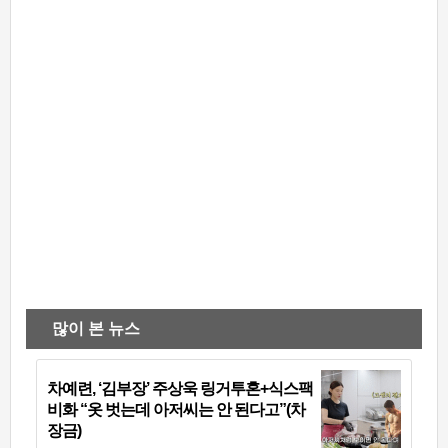
많이 본 뉴스
차예련, ‘김부장’ 주상욱 링거투혼+식스팩
비화 “옷 벗는데 아저씨는 안 된다고”(차
장금)