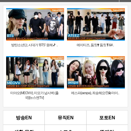
방탄소년단, 시대가 ‘BTS’ 원해🎵 ..
에이티즈, 둠칫❣️ 둠칫❣&#..
미야오(MEOVV), 미모가 넘사벽 (출
에스파(aespa), 죄송해요🥺🎤마이..
국)[뉴스엔TV]
방송EN
뮤직EN
포토EN