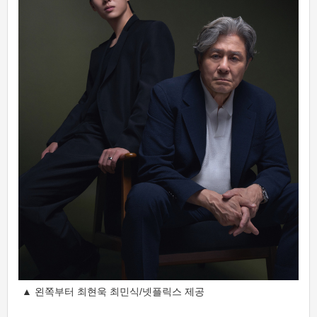
▲ 왼쪽부터 최현욱 최민식/넷플릭스 제공