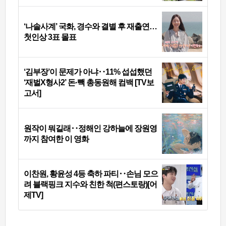
‘나솔사계’ 국화, 경수와 결별 후 재출연…
첫인상 3표 몰표
‘김부장’이 문제가 아냐‥11% 섭섭했던
‘재벌X형사2’ 돈·빽 총동원해 컴백 [TV보
고서]
원작이 뭐길래‥정해인 강하늘에 장원영
까지 참여한 이 영화
이찬원, 황윤성 4등 축하 파티‥손님 모으
려 블랙핑크 지수와 친한 척(편스토랑)[어
제TV]