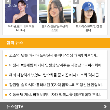
하지원, 한국 배우 최초
엔믹스 설윤 ‘눈부신 미
트와이스 쯔위 ‘갓경 쓴
MLB 시..
소’[포..
훈녀’..
깜짝 뉴스
고소영, 낮술 마시다 노량진서 쫓겨나 “점심 때 4병 마셔”(바..
이정재, ♥임세령 비키니 인생샷 남겨주는 다정남‥파파라치에 ..
혜리 과감하게 벗었다, 탄수화물 끊고 끈 비니키 소화 ‘역대급..
장원영, 술 마시다 흘러내린 옷자락 깜짝…리즈 갱신한 인형 비..
이동국 딸 재시, 파격 비키니 자태 깜짝…美 명문대 합격 후 리..
뉴스엔TV