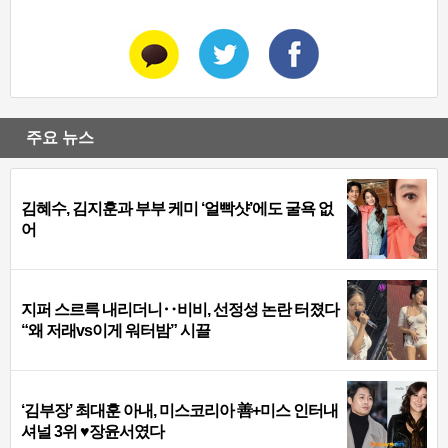
주요 뉴스
김혜수, 김지훈과 부부 케미 ‘얼빡샷’에도 굴욕 없
어
지퍼 스르륵 내리더니‥비비, 선정성 논란 터졌다
“왜 저래vs이게 워터밤” 시끌
‘김부장’ 최대훈 아내, 미스코리아 善+미스 인터내
셔널 3위 ♥장윤서였다