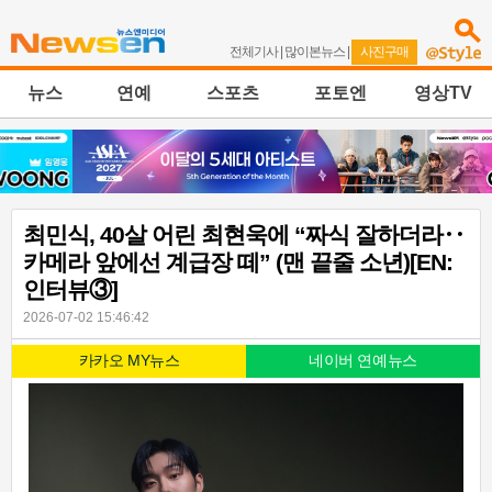
전체기사
|
많이본뉴스
|
사진구매
뉴스
연예
스포츠
포토엔
영상TV
최민식, 40살 어린 최현욱에 “짜식 잘하더라‥
카메라 앞에선 계급장 떼” (맨 끝줄 소년)[EN:
인터뷰③]
2026-07-02 15:46:42
카카오 MY뉴스
네이버 연예뉴스