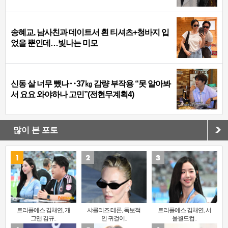
송혜교, 남사친과 데이트서 흰 티셔츠+청바지 입
었을 뿐인데…빛나는 미모
신동 살 너무 뺐나‥37㎏ 감량 부작용 “못 알아봐
서 요요 와야하나 고민”(전현무계획4)
많이 본 포토
트리플에스 김채연, 개
샤를리즈 테론, 독보적
트리플에스 김채연, 서
그맨 김규..
인 귀걸이..
울월드컵..