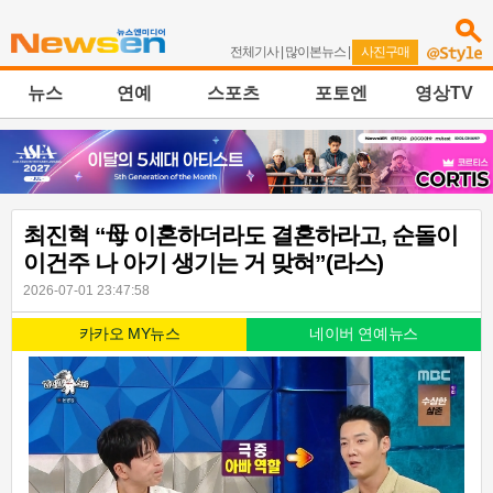
전체기사
|
많이본뉴스
|
사진구매
뉴스
연예
스포츠
포토엔
영상TV
최진혁 “母 이혼하더라도 결혼하라고, 순돌이
이건주 나 아기 생기는 거 맞혀”(라스)
2026-07-01 23:47:58
카카오 MY뉴스
네이버 연예뉴스