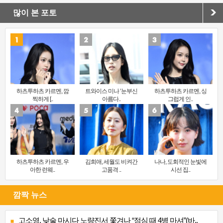
많이 본 포토
하츠투하츠 카르멘, 깜
트와이스 미나 ‘눈부신
하츠투하츠 카르멘, 싱
찍하게 [..
아름다..
그럽게 인..
하츠투하츠 카르멘, 우
김희애, 세월도 비켜간
나나, 도회적인 눈빛에
아한 런웨..
고품격 ..
시선 집..
깜짝 뉴스
고소영, 낮술 마시다 노량진서 쫓겨나 “점심 때 4병 마셔”(바..