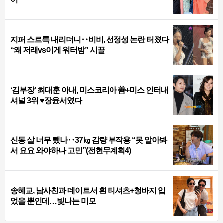
지퍼 스르륵 내리더니‥비비, 선정성 논란 터졌다
“왜 저래vs이게 워터밤” 시끌
‘김부장’ 최대훈 아내, 미스코리아 善+미스 인터내
셔널 3위 ♥장윤서였다
신동 살 너무 뺐나‥37㎏ 감량 부작용 “못 알아봐
서 요요 와야하나 고민”(전현무계획4)
송혜교, 남사친과 데이트서 흰 티셔츠+청바지 입
었을 뿐인데…빛나는 미모