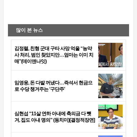
많이 본 뉴스
김정렬, 친형 군대 구타 사망 억울 “농약
사 처리, 범인 찾았지만…엄마는 이미 치
매”(데이앤나잇)
임영웅, 돈 다발 꺼냈다…즉석서 현금으
로 수당 챙겨주는 ‘구단주’
심현섭 “11살 연하 아내에 축의금 다 뺏
겨, 집도 아내 명의” (동치미)[결정적장면]