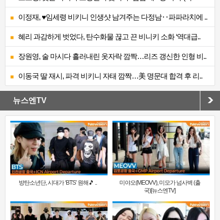
이정재, ♥임세령 비키니 인생샷 남겨주는 다정남‥파파라치에 ..
혜리 과감하게 벗었다, 탄수화물 끊고 끈 비니키 소화 ‘역대급..
장원영, 술 마시다 흘러내린 옷자락 깜짝…리즈 갱신한 인형 비..
이동국 딸 재시, 파격 비키니 자태 깜짝…美 명문대 합격 후 리..
뉴스엔TV
방탄소년단, 시대가 ‘BTS’ 원해🎵 ..
미야오(MEOVV), 미모가 넘사벽 (출
국)[뉴스엔TV]