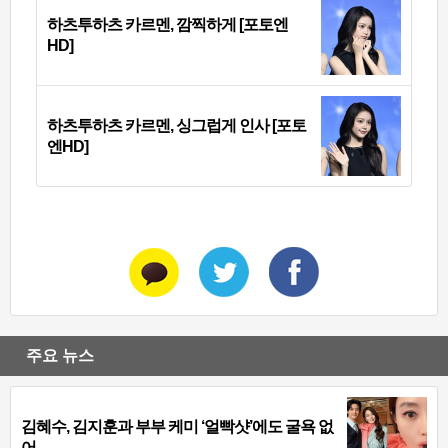
하츠투하츠 카르멘, 깜찍하게 [포토엔
HD]
하츠투하츠 카르멘, 싱그럽게 인사 [포토
엔HD]
주요 뉴스
김혜수, 김지훈과 부부 케미 ‘얼빡샷’에도 굴욕 없
어