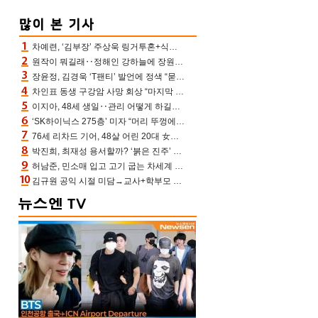
차예련, ‘김부장’ 주상욱 링거투혼+식스팩 비화 “옷 벗는데 아저씨는 안 된다고”(차장금)
원작이 뭐길래‥정해인 강하늘에 장원영까지 참여한 이 영화
장윤정, 김경욱 ‘T팬티’ 발언에 정색 “묻지 않았는데, 그것도 성희롱”(장공장)
차인표 동생 구강암 사망 회상 “마지막 순간 동생 손 잡아준 신애라, 두고두고 고마워” (신애라이프)
이지아, 48세 생일‥관리 어떻게 하길래 놀라운 동안 미모
‘SK하이닉스 275층’ 미자 “머리 뚜껑에서 사, 주식만 안 해도 돈 버는 것”
76세 리차드 기어, 48살 어린 20대 女배우와 로맨스‥허리 감싼 손 포착[할리우드비하인드]
박진희, 최재성 용서할까? ‘붉은 진주’ 오늘(7일) 결말 나온다
허남준, 민소매 입고 고기 굽는 차세계 실존…영케이도 감탄한 팔근육(공케이)
김규원 공익 시절 미담→교사+학부모 추가 미담 속출 “휠체어 탄 아이와 산책도”[종합]