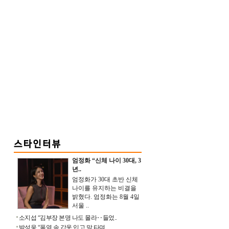
엄정화 “신체 나이 30대, 3
년..
엄정화가 30대 초반 신체
나이를 유지하는 비결을
밝혔다. 엄정화는 8월 4일
서울 ..
소지섭 “김부장 본명 나도 몰라‥들었..
박성웅 “폭염 속 갑옷 입고 말 타며 ..