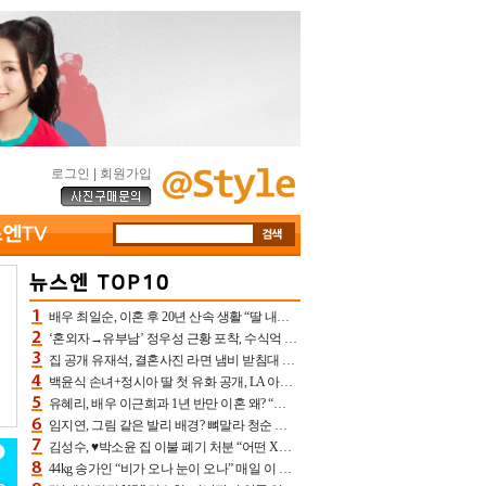
로그인
|
회원가입
배우 최일순, 이혼 후 20년 산속 생활 “딸 내가 버렸다고 원망‥맘 아파”(특종)[어제TV]
‘혼외자→유부남’ 정우성 근황 포착, 수식억 해킹 피해 후배 만났다 “존경하는”
집 공개 유재석, 결혼사진 라면 냄비 받침대 되고 분노‥가족사진도 피해(놀뭐)[어제TV]
백윤식 손녀+정시아 딸 첫 유화 공개, LA 아트쇼→서울국제조각페스타 작가다운 수준급 실력
유혜리, 배우 이근희과 1년 반만 이혼 왜? “식칼 꽂고 의자 던져” 충격 폭로(특종)[어제TV]
임지연, 그림 같은 발리 배경? 뼈말라 청순 비키니 핏에 상대 안 되네
김성수, ♥박소윤 집 이불 폐기 처분 “어떤 X이랑 썼을지 몰라” 질투(신랑수업2)[어제TV]
44kg 송가인 “비가 오나 눈이 오나” 매일 이 운동, 허벅지 근육량 상승+체지방 감소