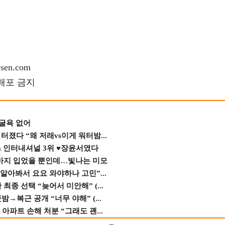
en.com
재배포 금지
 굴욕 없어
졌다 “왜 저래vs이게 워터밤...
스 인터내셔널 3위 ♥장윤서였다
바지 입었을 뿐인데…빛나는 미모
 알아봐서 요요 와야하나 고민”...
종 선택 “늦어서 미안해” (...
→복근 공개 “너무 야해” (...
 아파트 손해 처분 “그래도 괜...