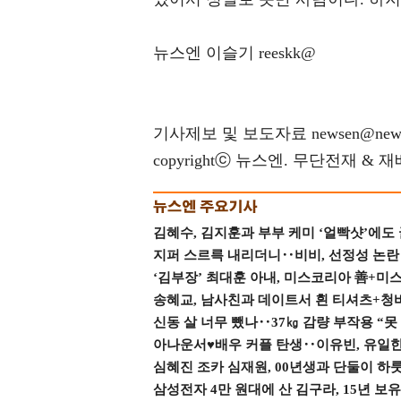
뉴스엔 이슬기 reeskk@
기사제보 및 보도자료 newsen@news
copyrightⓒ 뉴스엔. 무단전재 & 
김혜수, 김지훈과 부부 케미 ‘얼빡샷’에도
지퍼 스르륵 내리더니‥비비, 선정성 논란 터
‘김부장’ 최대훈 아내, 미스코리아 善+미
송혜교, 남사친과 데이트서 흰 티셔츠+청
신동 살 너무 뺐나‥37㎏ 감량 부작용 “못
아나운서♥배우 커플 탄생‥이유빈, 유일한 최
심혜진 조카 심재원, 00년생과 단둘이 하룻밤
삼성전자 4만 원대에 산 김구라, 15년 보유