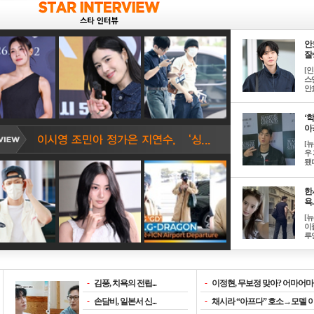
안
잘생
[
스
안효
‘
아? 
[
우
됐다
한
욕..
[
이
루언
-
김풍, 치욕의 전립...
-
이정현, 무보정 맞아? 어마어마한
-
손담비, 일본서 신...
-
채시라 “아프다” 호소→모델 이소