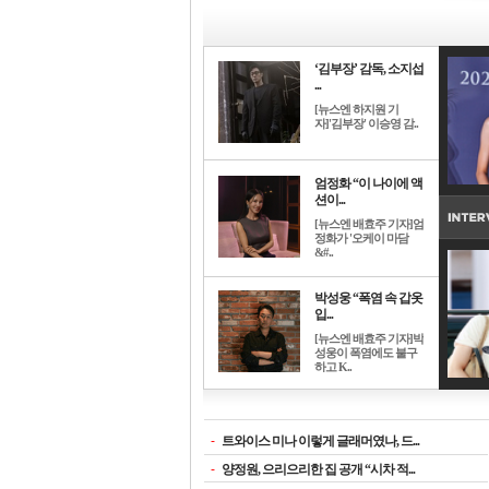
‘김부장’ 감독, 소지섭
...
[뉴스엔 하지원 기
자]'김부장' 이승영 감..
엄정화 “이 나이에 액
션이...
[뉴스엔 배효주 기자]엄
정화가 '오케이 마담
&#..
박성웅 “폭염 속 갑옷
입...
[뉴스엔 배효주 기자]박
성웅이 폭염에도 불구
하고 K..
-
트와이스 미나 이렇게 글래머였나, 드...
-
양정원, 으리으리한 집 공개 “시차 적...