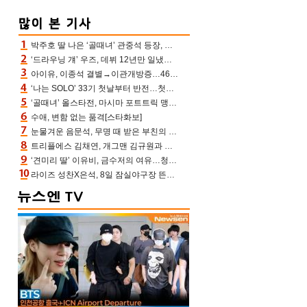
박주호 딸 나은 ‘골때녀’ 관중석 등장, 김민재 복제인간 보고 혼란 [결정적장면]
‘드라우닝 걔’ 우즈, 데뷔 12년만 일냈다…체조경기장 입성 확정
아이유, 이종석 결별→이관개방증…46장 꽉 채운 유애나 ♥ “열심히 사는 중”
‘나는 SOLO’ 33기 첫날부터 반전…첫인상 0표 영호, 호감남 급부상
‘골때녀’ 올스타전, 마시마 포트트릭 맹추격전 5:4 골 잔치 ‘짜릿’ [어제TV]
수애, 변함 없는 품격[스타화보]
눈물겨운 음문석, 무명 때 받은 부친의 전재산→폐암 父 세상 떠나기 전 여행(유퀴즈)[어제TV]
트리플에스 김채연, 개그맨 김규원과 함께 프리뷰쇼 진행 [포토엔HD]
‘견미리 딸’ 이유비, 금수저의 여유…청순 미모에 반전 슬림 라인
라이즈 성찬X은석, 8일 잠실야구장 뜬다…시구 시타+특별공연까지