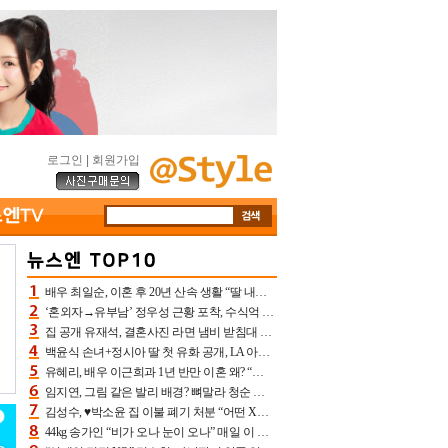
로그인
|
회원가입
배우 최일순, 이혼 후 20년 산속 생활 “딸 내가 버렸다고 원망‥맘 아파”(특종)[어제TV]
‘혼외자→유부남’ 정우성 근황 포착, 수식억 해킹 피해 후배 만났다 “존경하는”
집 공개 유재석, 결혼사진 라면 냄비 받침대 되고 분노‥가족사진도 피해(놀뭐)[어제TV]
백윤식 손녀+정시아 딸 첫 유화 공개, LA 아트쇼→서울국제조각페스타 작가다운 수준급 실력
유혜리, 배우 이근희과 1년 반만 이혼 왜? “식칼 꽂고 의자 던져” 충격 폭로(특종)[어제TV]
임지연, 그림 같은 발리 배경? 뼈말라 청순 비키니 핏에 상대 안 되네
김성수, ♥박소윤 집 이불 폐기 처분 “어떤 X이랑 썼을지 몰라” 질투(신랑수업2)[어제TV]
44kg 송가인 “비가 오나 눈이 오나” 매일 이 운동, 허벅지 근육량 상승+체지방 감소