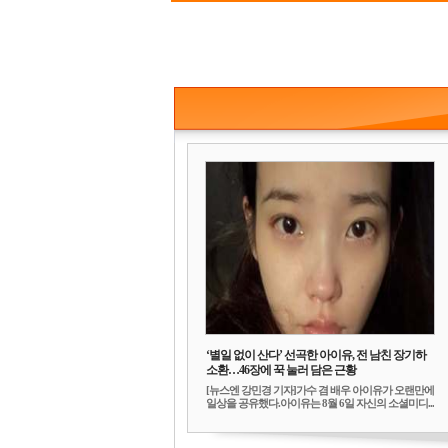
‘별일 없이 산다’ 선곡한 아이유, 전 남친 장기하
소환…46장에 꾹 눌러 담은 근황
[뉴스엔 강민경 기자]가수 겸 배우 아이유가 오랜만에
일상을 공유했다.아이유는 8월 6일 자신의 소셜미디...