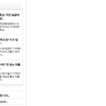
효섭 ‘작은 얼굴에
...
인천공항(영종도)=뉴
엔 지수진 기자]배우
섭..
학폭 논란’ 지수 맞
...
뉴스엔 배효주 기자]배
 지수의 근황이 공개
...
서희 “돈 받는 쟤를
.
뉴스엔 이슬기 기자]아
돌 연습생 출신 인플
..
 다리...
라 ...