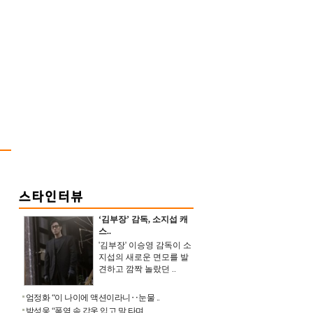
‘김부장’ 감독, 소지섭 캐
스..
'김부장' 이승영 감독이 소
지섭의 새로운 면모를 발
견하고 깜짝 놀랐던 ..
엄정화 “이 나이에 액션이라니‥눈물 ..
박성웅 “폭염 속 갑옷 입고 말 타며 ..