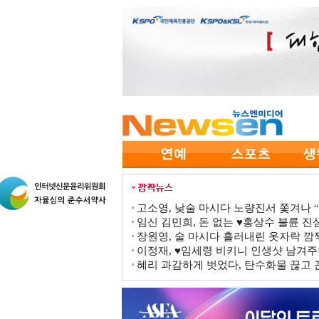
고소영, 낮술 마시다 노량진서 쫓겨나 “점
임신 김민희, 돈 없는 ♥홍상수 불륜 진심
장원영, 술 마시다 흘러내린 옷자락 
이정재, ♥임세령 비키니 인생샷 남겨주
혜리 과감하게 벗었다, 탄수화물 끊고 끈