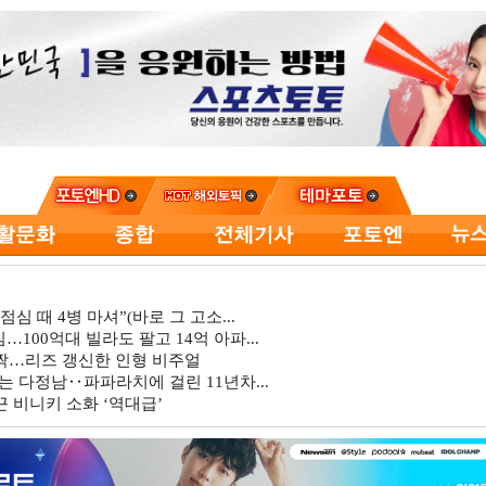
심 때 4병 마셔”(바로 그 고소...
…100억대 빌라도 팔고 14억 아파...
깜짝…리즈 갱신한 인형 비주얼
는 다정남‥파파라치에 걸린 11년차...
 비니키 소화 ‘역대급’