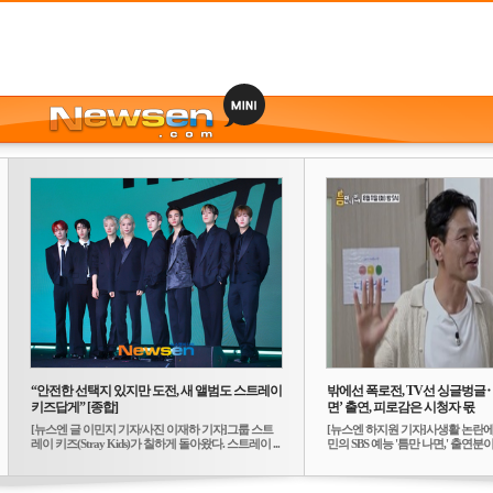
“안전한 선택지 있지만 도전, 새 앨범도 스트레이
밖에선 폭로전, TV선 싱글벙글
키즈답게” [종합]
면’ 출연, 피로감은 시청자 몫
[뉴스엔 글 이민지 기자/사진 이재하 기자]그룹 스트
[뉴스엔 하지원 기자]사생활 논란에
레이 키즈(Stray Kids)가 칠하게 돌아왔다. 스트레이 ...
민의 SBS 예능 '틈만 나면,' 출연분이 