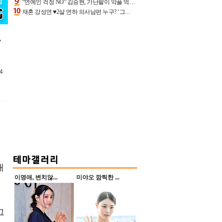
“연예인 걱정 NO” 김승현, 가난팔이 악플 억울할만‥아내+딸과 日 여행
재혼 강성연 ♥2살 연하 의사남편 누구? ‘그알’ 자문의에 훈남 비주얼 초엘리트 스펙 [종합]
4
개
이영애, 변치않...
미야오 깜찍한 ...
그