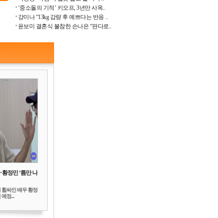
‘중소돌의 기적’ 키오프, 3년만 사옥..
강미나 “13kg 감량 후 예쁘다는 반응 ..
윤보미 결혼식 불참한 손나은 “판다로..
‥황정민 ‘틈만 나
 휩싸인 배우 황정
예정...