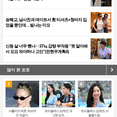
송혜교, 남사친과 데이트서 흰 티셔츠+청바지 입
었을 뿐인데…빛나는 미모
신동 살 너무 뺐나‥37㎏ 감량 부작용 “못 알아봐
서 요요 와야하나 고민”(전현무계획4)
많이 본 포토
샤를리즈 테론, 독보적
트리플에스 김채연, 개
트리플에스 김채연, 서
인 귀걸이..
그맨 김규..
울월드컵..