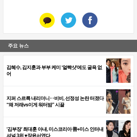
주요 뉴스
김혜수, 김지훈과 부부 케미 ‘얼빡샷’에도 굴욕 없
어
지퍼 스르륵 내리더니‥비비, 선정성 논란 터졌다
“왜 저래vs이게 워터밤” 시끌
‘김부장’ 최대훈 아내, 미스코리아 善+미스 인터내
셔널 3위 ♥장윤서였다