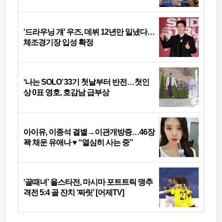
‘드라우닝 걔’ 우즈, 데뷔 12년만 일냈다…
체조경기장 입성 확정
‘나는 SOLO’ 33기 첫날부터 반전…첫인
상 0표 영호, 호감남 급부상
아이유, 이종석 결별→이관개방증…46장
꽉 채운 유애나 ♥ “열심히 사는 중”
‘골때녀’ 올스타전, 마시마 포트트릭 맹추
격전 5:4 골 잔치 ‘짜릿’ [어제TV]