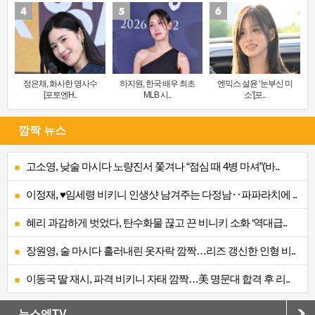
정은채, 화사한 명사수
하지원, 한국 배우 최초
엔믹스 설윤 ‘눈부신 미
[포토엔H..
MLB 시..
소’[포..
깜짝 뉴스
고소영, 낮술 마시다 노량진서 쫓겨나 “점심 때 4병 마셔”(바..
이정재, ♥임세령 비키니 인생샷 남겨주는 다정남‥파파라치에 ..
혜리 과감하게 벗었다, 탄수화물 끊고 끈 비니키 소화 ‘역대급..
장원영, 술 마시다 흘러내린 옷자락 깜짝…리즈 갱신한 인형 비..
이동국 딸 재시, 파격 비키니 자태 깜짝…美 명문대 합격 후 리..
뉴스엔TV