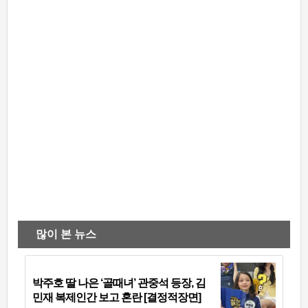
많이 본 뉴스
박주호 딸 나은 ‘골때녀’ 관중석 등장, 김
민재 복제인간 보고 혼란 [결정적장면]