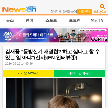
전체기사
|
많이본뉴스
|
사진구매
뉴스
연예
스포츠
포토엔
영상TV
김재중 “동방신기 재결합? 하고 싶다고 할 수
있는 일 아냐”(신사)[EN:인터뷰④]
2026-06-16 14:45:36
카카오 MY뉴스
네이버 연예뉴스