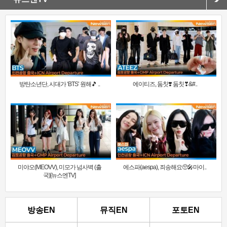
방탄소년단, 시대가 ‘BTS’ 원해🎵 ..
에이티즈, 둠칫❣️ 둠칫❣&#..
미야오(MEOVV), 미모가 넘사벽 (출
에스파(aespa), 죄송해요🥺🎤마이..
국)[뉴스엔TV]
방송EN
뮤직EN
포토EN