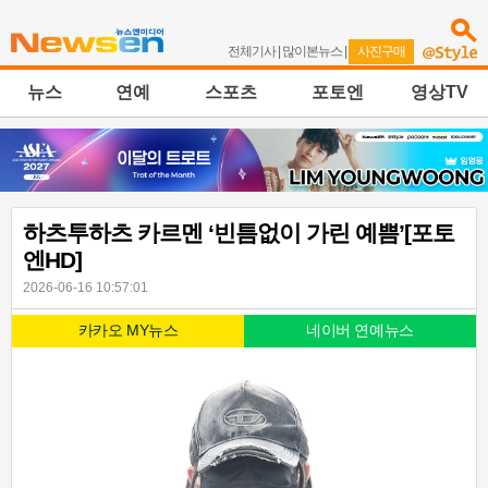
전체기사
|
많이본뉴스
|
사진구매
뉴스
연예
스포츠
포토엔
영상TV
하츠투하츠 카르멘 ‘빈틈없이 가린 예쁨’[포토
엔HD]
2026-06-16 10:57:01
카카오 MY뉴스
네이버 연예뉴스