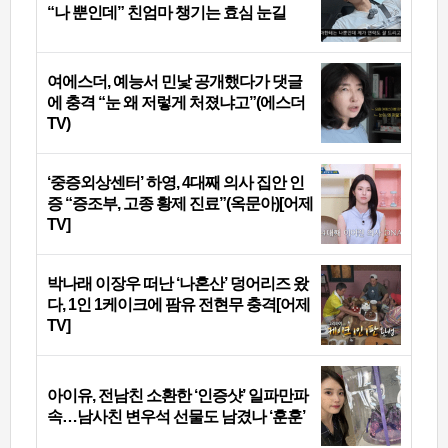
“나 뿐인데” 친엄마 챙기는 효심 눈길
여에스더, 예능서 민낯 공개했다가 댓글
에 충격 “눈 왜 저렇게 처졌냐고”(에스더
TV)
‘중증외상센터’ 하영, 4대째 의사 집안 인
증 “증조부, 고종 황제 진료”(옥문아)[어제
TV]
박나래 이장우 떠난 ‘나혼산’ 덩어리즈 왔
다, 1인 1케이크에 팜유 전현무 충격[어제
TV]
아이유, 전남친 소환한 ‘인증샷’ 일파만파
속…남사친 변우석 선물도 남겼나 ‘훈훈’