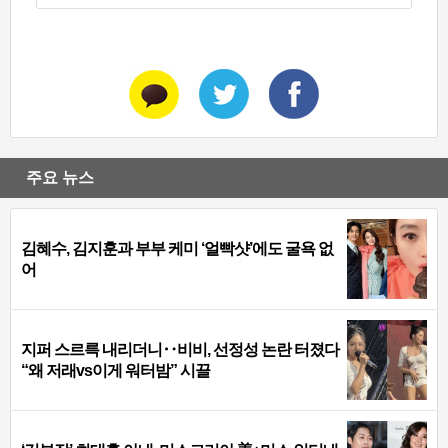
주요 뉴스
김혜수, 김지훈과 부부 케미 ‘얼빡샷’에도 굴욕 없
어
지퍼 스르륵 내리더니‥비비, 선정성 논란 터졌다
“왜 저래vs이게 워터밤” 시끌