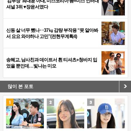
‘김부장’ 최대훈 아내, 미스코리아 善+미스 인터내
셔널 3위 ♥장윤서였다
신동 살 너무 뺐나‥37㎏ 감량 부작용 “못 알아봐
서 요요 와야하나 고민”(전현무계획4)
송혜교, 남사친과 데이트서 흰 티셔츠+청바지 입
었을 뿐인데…빛나는 미모
많이 본 포토