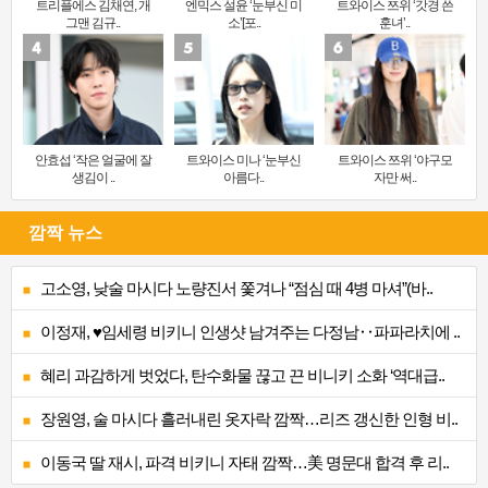
트리플에스 김채연, 개
엔믹스 설윤 ‘눈부신 미
트와이스 쯔위 ‘갓경 쓴
그맨 김규..
소’[포..
훈녀’..
안효섭 ‘작은 얼굴에 잘
트와이스 미나 ‘눈부신
트와이스 쯔위 ‘야구모
생김이 ..
아름다..
자만 써..
깜짝 뉴스
고소영, 낮술 마시다 노량진서 쫓겨나 “점심 때 4병 마셔”(바..
이정재, ♥임세령 비키니 인생샷 남겨주는 다정남‥파파라치에 ..
혜리 과감하게 벗었다, 탄수화물 끊고 끈 비니키 소화 ‘역대급..
장원영, 술 마시다 흘러내린 옷자락 깜짝…리즈 갱신한 인형 비..
이동국 딸 재시, 파격 비키니 자태 깜짝…美 명문대 합격 후 리..