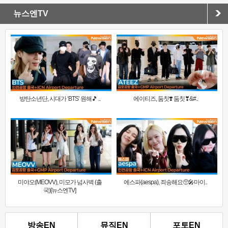
뉴스엔TV
방탄소년단, 시대가 ‘BTS’ 원해🎵 ..
에이티즈, 둠칫❣️ 둠칫❣&#..
미야오(MEOVV), 미모가 넘사벽 (출
에스파(aespa), 죄송해요🥺🎤마이..
국)[뉴스엔TV]
방송EN
뮤직EN
포토EN