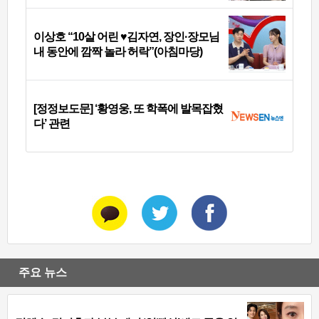
이상호 “10살 어린 ♥김자연, 장인·장모님
내 동안에 깜짝 놀라 허락”(아침마당)
[정정보도문] ‘황영웅, 또 학폭에 발목잡혔
다’ 관련
주요 뉴스