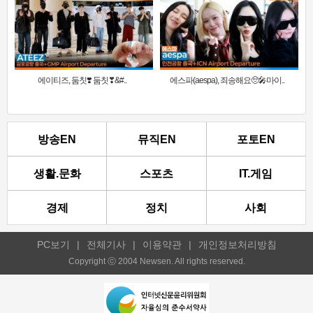
에이티즈, 둠칫❣️ 둠칫❣&#..
에스파(aespa), 죄송해요🥺🎤마이..
방송EN
뮤직EN
포토EN
생활.문화
스포츠
IT.게임
경제
정치
사회
PC보기
|
전체기사
|
이용약관
|
개인정보처리방침
Copyright ⓒ 2004 Newsen. All rights reserved.