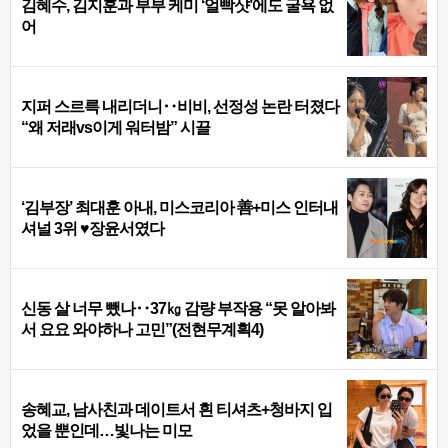
김혜수, 김지훈과 부부 케미 ‘얼빡샷’에도 굴욕 없
어
지퍼 스르륵 내리더니‥비비, 선정성 논란 터졌다
“왜 저래vs이게 워터밤” 시끌
‘김부장’ 최대훈 아내, 미스코리아 善+미스 인터내
셔널 3위 ♥장윤서였다
신동 살 너무 뺐나‥37㎏ 감량 부작용 “못 알아봐
서 요요 와야하나 고민”(전현무계획4)
송혜교, 남사친과 데이트서 흰 티셔츠+청바지 입
었을 뿐인데…빛나는 미모