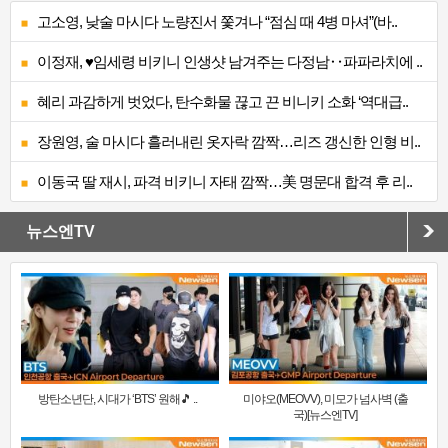
고소영, 낮술 마시다 노량진서 쫓겨나 “점심 때 4병 마셔”(바..
이정재, ♥임세령 비키니 인생샷 남겨주는 다정남‥파파라치에 ..
혜리 과감하게 벗었다, 탄수화물 끊고 끈 비니키 소화 ‘역대급..
장원영, 술 마시다 흘러내린 옷자락 깜짝…리즈 갱신한 인형 비..
이동국 딸 재시, 파격 비키니 자태 깜짝…美 명문대 합격 후 리..
뉴스엔TV
방탄소년단, 시대가 ‘BTS’ 원해🎵 ..
미야오(MEOVV), 미모가 넘사벽 (출
국)[뉴스엔TV]