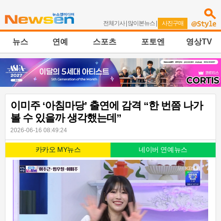
전체기사
|
많이본뉴스
|
사진구매
뉴스
연예
스포츠
포토엔
영상TV
이미주 ‘아침마당’ 출연에 감격 “한 번쯤 나가
볼 수 있을까 생각했는데”
2026-06-16 08:49:24
카카오 MY뉴스
네이버 연예뉴스