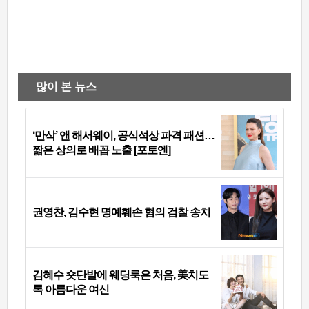
많이 본 뉴스
‘만삭’ 앤 해서웨이, 공식석상 파격 패션…
짧은 상의로 배꼽 노출 [포토엔]
권영찬, 김수현 명예훼손 혐의 검찰 송치
김혜수 숏단발에 웨딩룩은 처음, 美치도
록 아름다운 여신