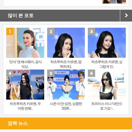
많이 본 포토
‘만삭’ 앤 해서웨이, 공식
하츠투하츠 카르멘, 깜
하츠투하츠 카르멘, 싱
석상..
찍하게 [..
그럽게 인..
하츠투하츠 카르멘, 우
시온-이안-성찬, 상큼한
트와이스 미나 ‘대만으
아한 런웨..
‘2026 ..
로 가요~..
깜짝 뉴스