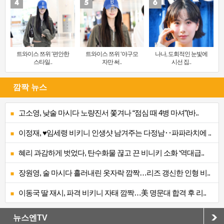
트와이스 쯔위 ‘편안한
트와이스 쯔위 ‘야구모
나나, 도회적인 눈빛에
스타일..
자만 써..
시선 집..
깜짝 뉴스
고소영, 낮술 마시다 노량진서 쫓겨나 “점심 때 4병 마셔”(바..
이정재, ♥임세령 비키니 인생샷 남겨주는 다정남‥파파라치에 ..
혜리 과감하게 벗었다, 탄수화물 끊고 끈 비니키 소화 ‘역대급..
장원영, 술 마시다 흘러내린 옷자락 깜짝…리즈 갱신한 인형 비..
이동국 딸 재시, 파격 비키니 자태 깜짝…美 명문대 합격 후 리..
뉴스엔TV