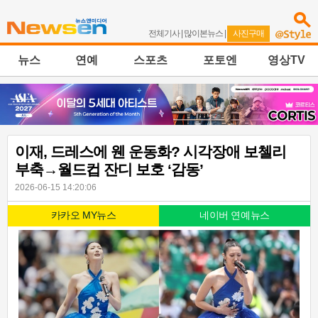
전체기사
|
많이본뉴스
|
사진구매
뉴스
연예
스포츠
포토엔
영상TV
이재, 드레스에 웬 운동화? 시각장애 보첼리
부축→월드컵 잔디 보호 ‘감동’
2026-06-15 14:20:06
카카오 MY뉴스
네이버 연예뉴스