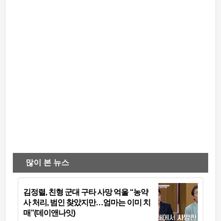
많이 본 뉴스
김정렬, 친형 군대 구타 사망 억울 “농약
사 처리, 범인 찾았지만…엄마는 이미 치
매”(데이앤나잇)