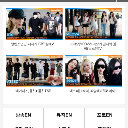
방탄소년단, 시대가 ‘BTS’ 원해🎵 ..
미야오(MEOVV), 미모가 넘사벽 (출
국)[뉴스엔TV]
에이티즈, 둠칫❣️ 둠칫❣&#..
에스파(aespa), 죄송해요🥺🎤마이..
방송EN
뮤직EN
포토EN