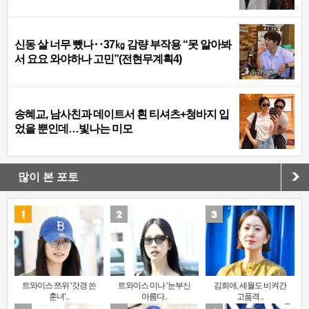
신동 살 너무 뺐나‥37㎏ 감량 부작용 “못 알아봐
서 요요 와야하나 고민”(전현무계획4)
송혜교, 남사친과 데이트서 흰 티셔츠+청바지 입
었을 뿐인데…빛나는 미모
많이 본 포토
트와이스 쯔위 ‘갓경 쓴
트와이스 미나 ‘눈부신
김희애, 세월도 비켜간
훈녀’..
아름다..
고품격 ..