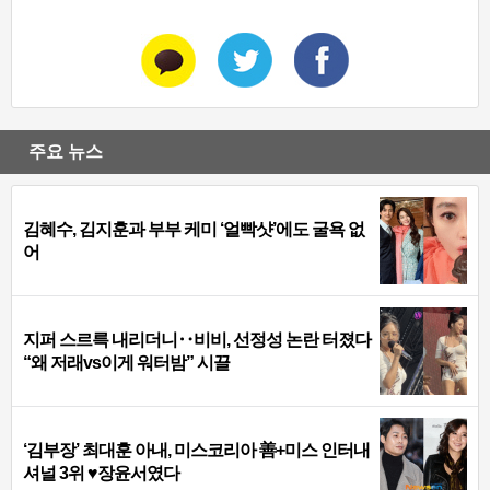
주요 뉴스
김혜수, 김지훈과 부부 케미 ‘얼빡샷’에도 굴욕 없
어
지퍼 스르륵 내리더니‥비비, 선정성 논란 터졌다
“왜 저래vs이게 워터밤” 시끌
‘김부장’ 최대훈 아내, 미스코리아 善+미스 인터내
셔널 3위 ♥장윤서였다