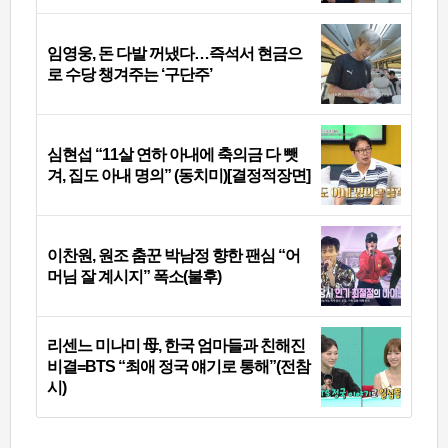
임영웅, 돈 다발 꺼냈다…즉석서 현금으
로 수당 챙겨주는 ‘구단주’
심현섭 “11살 연하 아내에 축의금 다 뺏
겨, 집도 아내 명의” (동치미)[결정적장면]
이찬원, 원조 춤꾼 박남정 향한 팬심 “어
머님 잘 계시지” 폭소(불후)
리센느 미나미 母, 한국 엄마들과 친해진
비결=BTS “최애 정국 얘기로 통해”(전참
시)