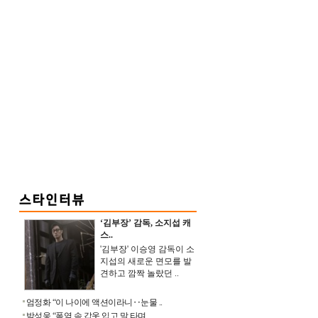
‘김부장’ 감독, 소지섭 캐
스..
'김부장' 이승영 감독이 소
지섭의 새로운 면모를 발
견하고 깜짝 놀랐던 ..
엄정화 “이 나이에 액션이라니‥눈물 ..
박성웅 “폭염 속 갑옷 입고 말 타며 ..