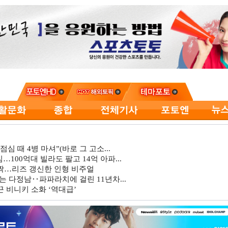
심 때 4병 마셔”(바로 그 고소...
…100억대 빌라도 팔고 14억 아파...
깜짝…리즈 갱신한 인형 비주얼
는 다정남‥파파라치에 걸린 11년차...
 비니키 소화 ‘역대급’