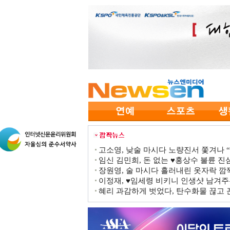
고소영, 낮술 마시다 노량진서 쫓겨나 “점
임신 김민희, 돈 없는 ♥홍상수 불륜 진심
장원영, 술 마시다 흘러내린 옷자락 
이정재, ♥임세령 비키니 인생샷 남겨주
혜리 과감하게 벗었다, 탄수화물 끊고 끈