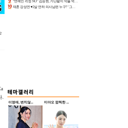
“연예인 걱정 NO” 김승현, 가난팔이 악플 억울할만‥아내+딸과 日 여행
재혼 강성연 ♥2살 연하 의사남편 누구? ‘그알’ 자문의에 훈남 비주얼 초엘리트 스펙 [종합]
2
Ca
.
이영애, 변치않...
미야오 깜찍한 ...