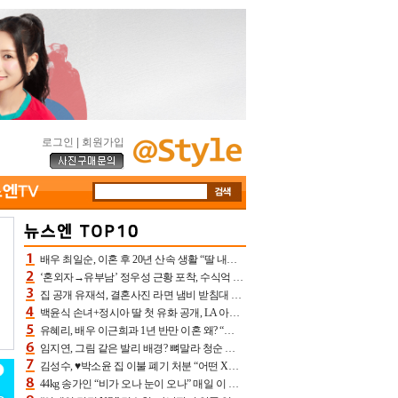
로그인
|
회원가입
배우 최일순, 이혼 후 20년 산속 생활 “딸 내가 버렸다고 원망‥맘 아파”(특종)[어제TV]
‘혼외자→유부남’ 정우성 근황 포착, 수식억 해킹 피해 후배 만났다 “존경하는”
집 공개 유재석, 결혼사진 라면 냄비 받침대 되고 분노‥가족사진도 피해(놀뭐)[어제TV]
백윤식 손녀+정시아 딸 첫 유화 공개, LA 아트쇼→서울국제조각페스타 작가다운 수준급 실력
유혜리, 배우 이근희과 1년 반만 이혼 왜? “식칼 꽂고 의자 던져” 충격 폭로(특종)[어제TV]
임지연, 그림 같은 발리 배경? 뼈말라 청순 비키니 핏에 상대 안 되네
김성수, ♥박소윤 집 이불 폐기 처분 “어떤 X이랑 썼을지 몰라” 질투(신랑수업2)[어제TV]
44kg 송가인 “비가 오나 눈이 오나” 매일 이 운동, 허벅지 근육량 상승+체지방 감소