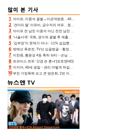
아이유, 이종석 결별→이관개방증…46장 꽉 채운 유애나 ♥ “열심히 사는 중”
‘견미리 딸’ 이유비, 금수저의 여유…청순 미모에 반전 슬림 라인
아이유 전 남친 이종석 아닌 전전 남친 장기하 소환 ‘별일 없이 산다’ 선곡…46장에 꾹 눌러 담은 근황
‘나솔사계’ 국화, 경수와 결별 후 재출연…첫인상 3표 몰표
‘김부장’이 문제가 아냐‥11% 섭섭했던 ‘재벌X형사2’ 돈·빽 총동원해 컴백 [TV보고서]
밖에선 폭로전, TV선 싱글벙글‥황정민 ‘틈만 나면’ 출연, 피로감은 시청자 몫
이찬원, 황윤성 4등 축하 파티‥손님 모으려 블랙핑크 지수와 친한 척(편스토랑)[어제TV]
트와이스 쯔위 ‘갓경 쓴 훈녀’[포토엔HD]
이지아, 48세 생일‥관리 어떻게 하길래 놀라운 동안 미모
부친 가정폭력 보고 큰 방은희, 2번 이혼 후 잠수→母 고독사에 자책(특종세상)[어제TV]