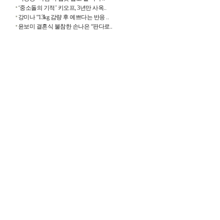
‘중소돌의 기적’ 키오프, 3년만 사옥..
강미나 “13kg 감량 후 예쁘다는 반응 ..
윤보미 결혼식 불참한 손나은 “판다로..