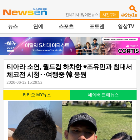
전체기사
|
많이본뉴스
|
사진구매
뉴스
연예
스포츠
포토엔
영상TV
티아라 소연, 월드컵 하차한 ♥조유민과 침대서
체코전 시청‥여행중 韓 응원
2026-06-12 15:29:52
카카오 MY뉴스
네이버 연예뉴스