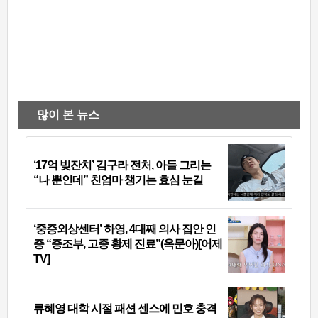
많이 본 뉴스
‘17억 빚잔치’ 김구라 전처, 아들 그리는
“나 뿐인데” 친엄마 챙기는 효심 눈길
‘중증외상센터’ 하영, 4대째 의사 집안 인
증 “증조부, 고종 황제 진료”(옥문아)[어제
TV]
류혜영 대학 시절 패션 센스에 민호 충격