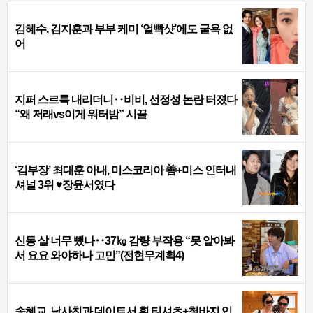
김혜수, 김지훈과 부부 케미 ‘얼빡샷’에도 굴욕 없
어
지퍼 스르륵 내리더니‥비비, 선정성 논란 터졌다
“왜 저래vs이게 워터밤” 시끌
‘김부장’ 최대훈 아내, 미스코리아 善+미스 인터내
셔널 3위 ♥장윤서였다
신동 살 너무 뺐나‥37㎏ 감량 부작용 “못 알아봐
서 요요 와야하나 고민”(전현무계획4)
송혜교, 남사친과 데이트서 흰 티셔츠+청바지 입