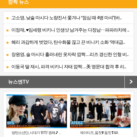
깜짝 뉴스
고소영, 낮술 마시다 노량진서 쫓겨나 “점심 때 4병 마셔”(바..
이정재, ♥임세령 비키니 인생샷 남겨주는 다정남‥파파라치에 ..
혜리 과감하게 벗었다, 탄수화물 끊고 끈 비니키 소화 ‘역대급..
장원영, 술 마시다 흘러내린 옷자락 깜짝…리즈 갱신한 인형 비..
이동국 딸 재시, 파격 비키니 자태 깜짝…美 명문대 합격 후 리..
뉴스엔TV
방탄소년단, 시대가 ‘BTS’ 원해🎵 ..
에이티즈, 둠칫❣️ 둠칫❣&#..