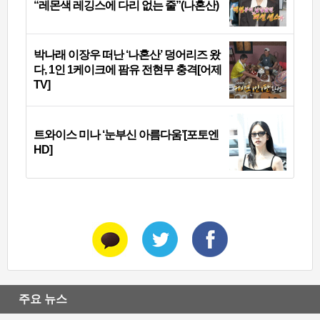
“레몬색 레깅스에 다리 없는 줄”(나혼산)
박나래 이장우 떠난 ‘나혼산’ 덩어리즈 왔
다, 1인 1케이크에 팜유 전현무 충격[어제
TV]
트와이스 미나 ‘눈부신 아름다움’[포토엔
HD]
주요 뉴스