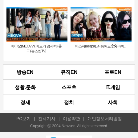
미야오(MEOVV), 미모가 넘사벽 (출
에스파(aespa), 죄송해요🥺🎤마이..
국)[뉴스엔TV]
방송EN
뮤직EN
포토EN
생활.문화
스포츠
IT.게임
경제
정치
사회
PC보기
|
전체기사
|
이용약관
|
개인정보처리방침
Copyright ⓒ 2004 Newsen. All rights reserved.