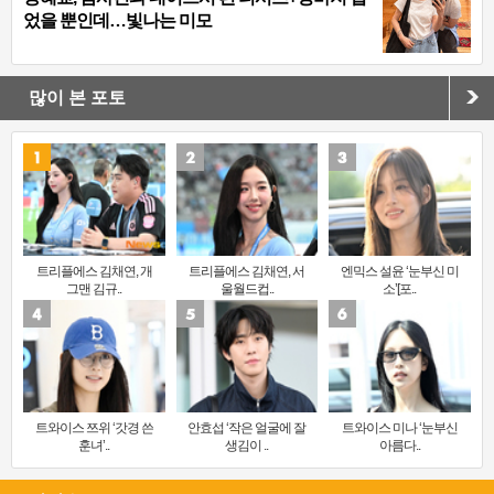
었을 뿐인데…빛나는 미모
많이 본 포토
트리플에스 김채연, 개
트리플에스 김채연, 서
엔믹스 설윤 ‘눈부신 미
그맨 김규..
울월드컵..
소’[포..
트와이스 쯔위 ‘갓경 쓴
안효섭 ‘작은 얼굴에 잘
트와이스 미나 ‘눈부신
훈녀’..
생김이 ..
아름다..