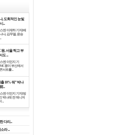
나, 도회적인 눈빛
시...
뉴스엔 이재하 기자]배
나나, 김무열, 윤승
.
C몽, 서울 찍고 부
도 ...
뉴스엔 이민지 기
]MC몽이 부산에서
콘서트를 ..
출 10% 줘” 박나
前...
뉴스엔 이민지 기자]방
인 박나래 전 매니저
 ..
 다리...
라 ...