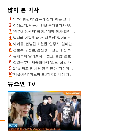
‘17억 빚잔치’ 김구라 전처, 아들 그리는 “나 뿐인데” 친엄마 챙기는 효심 눈길
여에스더, 예능서 민낯 공개했다가 댓글에 충격 “눈 왜 저렇게 처졌냐고”(에스더TV)
‘중증외상센터’ 하영, 4대째 의사 집안 인증 “증조부, 고종 황제 진료”(옥문아)[어제TV]
박나래 이장우 떠난 ‘나혼산’ 덩어리즈 왔다, 1인 1케이크에 팜유 전현무 충격[어제TV]
아이유, 전남친 소환한 ‘인증샷’ 일파만파 속…남사친 변우석 선물도 남겼나 ‘훈훈’
건물주 구성환, 김신영 이선민과 집 옥상서 41만원 한우 파티 “화력이 성화봉송”(나혼산)
유재석이 달라졌다…‘쉼표, 클럽’ 초호화 코스에 주우재도 감탄 (놀면 뭐하니?)
정일우부터 채종협까지 ‘일드’ 삼킨 K-배우들의 매서운 돌풍
17㎏ 빼고 딴 사람 된 김민하 “다이어트 화제돼 깜짝, 이럴 일인가”(전현무계획4)[어제TV]
‘나솔사계’ 미스터 조, 띠동갑 나이 차 고백…3MC ‘말잇못’