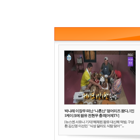
박나래 이장우 떠난 ‘나혼산’ 덩어리즈 왔다, 1인
1케이크에 팜유 전현무 충격[어제TV]
[뉴스엔 서유나 기자]'해체된 팜유 대신해 먹방, 구성
환 김신영 이선민 "식성 달라도 식탐 맞아"'...