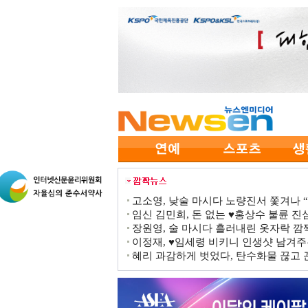
고소영, 낮술 마시다 노량진서 쫓겨나 “점
임신 김민희, 돈 없는 ♥홍상수 불륜 진심
장원영, 술 마시다 흘러내린 옷자락 
이정재, ♥임세령 비키니 인생샷 남겨주
혜리 과감하게 벗었다, 탄수화물 끊고 끈