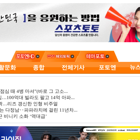
심 때 4병 마셔”(바로 그 고소...
…100억대 빌라도 팔고 14억 아파...
깜짝…리즈 갱신한 인형 비주얼
는 다정남‥파파라치에 걸린 11년차...
 비니키 소화 ‘역대급’