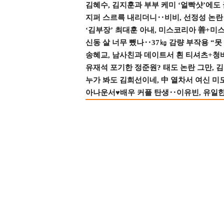
김혜수, 김지훈과 부부 케미 ‘얼빡샷’에도
지퍼 스르륵 내리더니‥비비, 선정성 논란 터
‘김부장’ 최대훈 아내, 미스코리아 善+미
신동 살 너무 뺐나‥37㎏ 감량 부작용 “못
송혜교, 남사친과 데이트서 흰 티셔츠+청
유재석 포기한 정준원? 태도 논란 그만, 김현
누가 봐도 김희선이네, 中 열차서 여신 미
아나운서♥배우 커플 탄생‥이유빈, 유일한 최