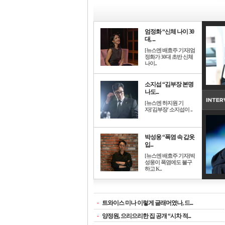
엄정화 “신체 나이 30
대, ...
[뉴스엔 배효주 기자]엄
정화가 30대 초반 신체
나이..
소지섭 “김부장 본명
나도...
[뉴스엔 하지원 기
자]'김부장' 소지섭이 ..
박성웅 “폭염 속 갑옷
입...
[뉴스엔 배효주 기자]박
성웅이 폭염에도 불구
하고 K..
-
트와이스 미나 이렇게 글래머였나, 드...
-
양정원, 으리으리한 집 공개 “시차 적...