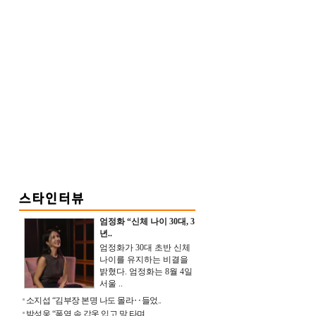
엄정화 “신체 나이 30대, 3
년..
엄정화가 30대 초반 신체
나이를 유지하는 비결을
밝혔다. 엄정화는 8월 4일
서울 ..
소지섭 “김부장 본명 나도 몰라‥들었..
박성웅 “폭염 속 갑옷 입고 말 타며 ..