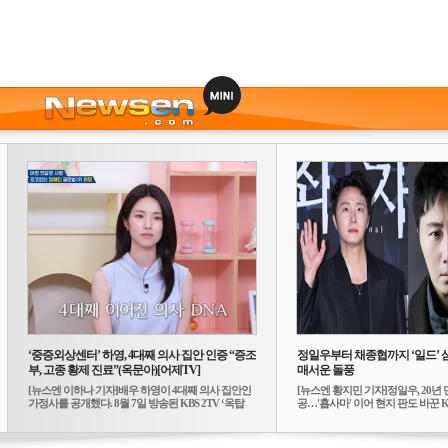
‘중증외상센터’ 하영, 4대째 의사 집안 인증 “증조
정일우부터 채종협까지 ‘일드’ 
부, 고종 황제 진료”(옥문아)[어제TV]
매서운 돌풍
[뉴스엔 이하나 기자]배우 하영이 4대째 의사 집안인
[뉴스엔 황지민 기자]정일우, 20년 
가정사를 공개했다. 8월 7일 방송된 KBS 2TV ‘옥탑
공…'횹사마' 이어 현지 판도 바꾼 K-
방...