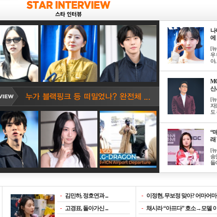
나
에 
[
우 
아, .
M
산서
[
자
도 
“매
래 
[
송
들이
-
김민하, 정호연과 ...
-
이정현, 무보정 맞아? 어마어마한
-
고경표, 돌아가신 ...
-
채시라 “아프다” 호소→모델 이소