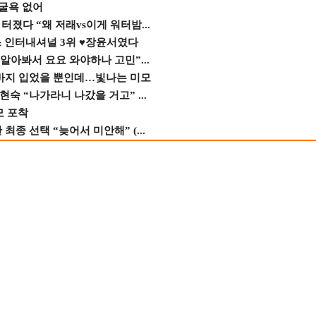
 굴욕 없어
졌다 “왜 저래vs이게 워터밤...
스 인터내셔널 3위 ♥장윤서였다
 알아봐서 요요 와야하나 고민”...
바지 입었을 뿐인데…빛나는 미모
숙 “나가라니 나갔을 거고” ...
모 포착
종 선택 “늦어서 미안해” (...