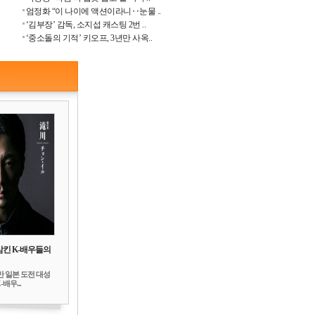
엄정화 “이 나이에 액션이라니‥눈물 ..
‘김부장’ 감독, 소지섭 캐스팅 2번 ..
‘중소돌의 기적’ 키오프, 3년만 사옥..
삼킨 K-배우들의
만 일본 도전 대성
배우...