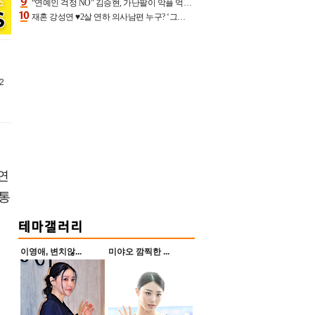
“연예인 걱정 NO” 김승현, 가난팔이 악플 억울할만‥아내+딸과 日 여행
재혼 강성연 ♥2살 연하 의사남편 누구? ‘그알’ 자문의에 훈남 비주얼 초엘리트 스펙 [종합]
2
 연
 통
이영애, 변치않...
미야오 깜찍한 ...