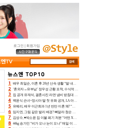
로그인
|
회원가입
배우 최일순, 이혼 후 20년 산속 생활 “딸 내가 버렸다고 원망‥맘 아파”(특종)[어제TV]
‘혼외자→유부남’ 정우성 근황 포착, 수식억 해킹 피해 후배 만났다 “존경하는”
집 공개 유재석, 결혼사진 라면 냄비 받침대 되고 분노‥가족사진도 피해(놀뭐)[어제TV]
백윤식 손녀+정시아 딸 첫 유화 공개, LA 아트쇼→서울국제조각페스타 작가다운 수준급 실력
유혜리, 배우 이근희과 1년 반만 이혼 왜? “식칼 꽂고 의자 던져” 충격 폭로(특종)[어제TV]
임지연, 그림 같은 발리 배경? 뼈말라 청순 비키니 핏에 상대 안 되네
김성수, ♥박소윤 집 이불 폐기 처분 “어떤 X이랑 썼을지 몰라” 질투(신랑수업2)[어제TV]
44kg 송가인 “비가 오나 눈이 오나” 매일 이 운동, 허벅지 근육량 상승+체지방 감소