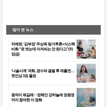
많이 본 뉴스
차예련, ‘김부장’ 주상욱 링거투혼+식스팩
비화 “옷 벗는데 아저씨는 안 된다고”(차
장금)
‘나솔사계’ 국화, 경수와 결별 후 재출연…
첫인상 3표 몰표
원작이 뭐길래‥정해인 강하늘에 장원영
까지 참여한 이 영화