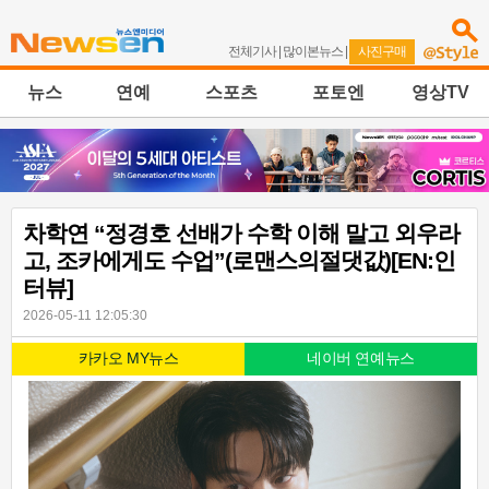
전체기사
|
많이본뉴스
|
사진구매
뉴스
연예
스포츠
포토엔
영상TV
차학연 “정경호 선배가 수학 이해 말고 외우라
고, 조카에게도 수업”(로맨스의절댓값)[EN:인
터뷰]
2026-05-11 12:05:30
카카오 MY뉴스
네이버 연예뉴스