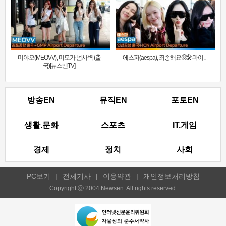
미야오(MEOVV), 미모가 넘사벽 (출
에스파(aespa), 죄송해요🥺🎤마이..
국)[뉴스엔TV]
방송EN
뮤직EN
포토EN
생활.문화
스포츠
IT.게임
경제
정치
사회
PC보기
|
전체기사
|
이용약관
|
개인정보처리방침
Copyright ⓒ 2004 Newsen. All rights reserved.