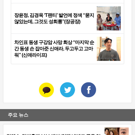
장윤정, 김경욱 ‘T팬티’ 발언에 정색 “묻지
않았는데, 그것도 성희롱”(장공장)
차인표 동생 구강암 사망 회상 “마지막 순
간 동생 손 잡아준 신애라, 두고두고 고마
워” (신애라이프)
주요 뉴스