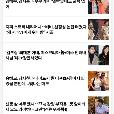
김혜수, 김지훈과 부부 케미 ‘얼빡샷’에도 굴욕 없
어
지퍼 스르륵 내리더니‥비비, 선정성 논란 터졌다
“왜 저래vs이게 워터밤” 시끌
‘김부장’ 최대훈 아내, 미스코리아 善+미스 인터내
셔널 3위 ♥장윤서였다
송혜교, 남사친과 데이트서 흰 티셔츠+청바지 입
었을 뿐인데…빛나는 미모
신동 살 너무 뺐나‥37㎏ 감량 부작용 “못 알아봐
서 요요 와야하나 고민”(전현무계획4)