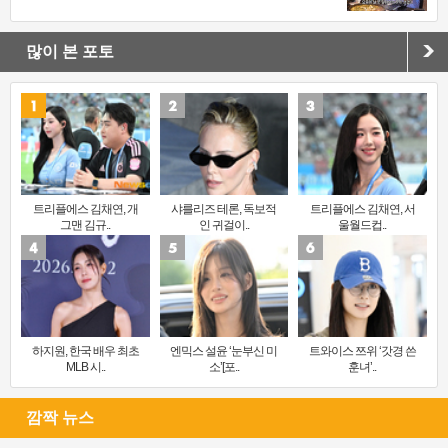
많이 본 포토
트리플에스 김채연, 개
샤를리즈 테론, 독보적
트리플에스 김채연, 서
그맨 김규..
인 귀걸이..
울월드컵..
하지원, 한국 배우 최초
엔믹스 설윤 ‘눈부신 미
트와이스 쯔위 ‘갓경 쓴
MLB 시..
소’[포..
훈녀’..
깜짝 뉴스