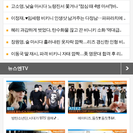
고소영, 낮술 마시다 노량진서 쫓겨나 “점심 때 4병 마셔”(바..
이정재, ♥임세령 비키니 인생샷 남겨주는 다정남‥파파라치에 ..
혜리 과감하게 벗었다, 탄수화물 끊고 끈 비니키 소화 ‘역대급..
장원영, 술 마시다 흘러내린 옷자락 깜짝…리즈 갱신한 인형 비..
이동국 딸 재시, 파격 비키니 자태 깜짝…美 명문대 합격 후 리..
뉴스엔TV
방탄소년단, 시대가 ‘BTS’ 원해🎵 ..
에이티즈, 둠칫❣️ 둠칫❣&#..