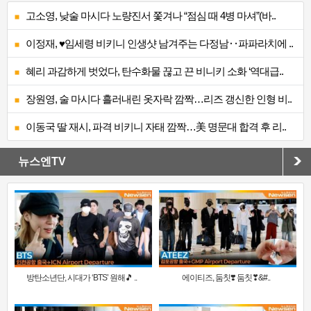
고소영, 낮술 마시다 노량진서 쫓겨나 “점심 때 4병 마셔”(바..
이정재, ♥임세령 비키니 인생샷 남겨주는 다정남‥파파라치에 ..
혜리 과감하게 벗었다, 탄수화물 끊고 끈 비니키 소화 ‘역대급..
장원영, 술 마시다 흘러내린 옷자락 깜짝…리즈 갱신한 인형 비..
이동국 딸 재시, 파격 비키니 자태 깜짝…美 명문대 합격 후 리..
뉴스엔TV
방탄소년단, 시대가 ‘BTS’ 원해🎵 ..
에이티즈, 둠칫❣️ 둠칫❣&#..