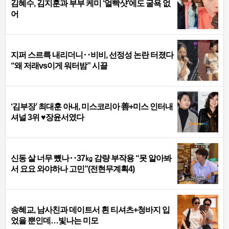
김혜수, 김지훈과 부부 케미 ‘얼빡샷’에도 굴욕 없
어
지퍼 스르륵 내리더니‥비비, 선정성 논란 터졌다
“왜 저래vs이게 워터밤” 시끌
‘김부장’ 최대훈 아내, 미스코리아 善+미스 인터내
셔널 3위 ♥장윤서였다
신동 살 너무 뺐나‥37㎏ 감량 부작용 “못 알아봐
서 요요 와야하나 고민”(전현무계획4)
송혜교, 남사친과 데이트서 흰 티셔츠+청바지 입
었을 뿐인데…빛나는 미모