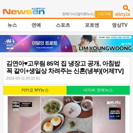
전체기사
|
많이본뉴스
|
사진구매
뉴스
연예
스포츠
포토엔
영상TV
김연아♥고우림 85억 집 냉장고 공개, 아침밥
꼭 같이+생일상 차려주는 신혼(냉부)[어제TV]
2026-05-11 05:32:01
카카오 MY뉴스
네이버 연예뉴스