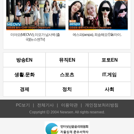
미야오(MEOVV), 미모가 넘사벽 (출
에스파(aespa), 죄송해요🥺🎤마이..
국)[뉴스엔TV]
방송EN
뮤직EN
포토EN
생활.문화
스포츠
IT.게임
경제
정치
사회
PC보기
|
전체기사
|
이용약관
|
개인정보처리방침
Copyright ⓒ 2004 Newsen. All rights reserved.