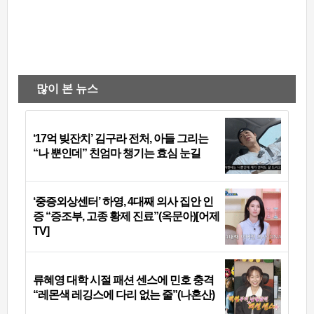
많이 본 뉴스
‘17억 빚잔치’ 김구라 전처, 아들 그리는
“나 뿐인데” 친엄마 챙기는 효심 눈길
‘중증외상센터’ 하영, 4대째 의사 집안 인
증 “증조부, 고종 황제 진료”(옥문아)[어제
TV]
류혜영 대학 시절 패션 센스에 민호 충격
“레몬색 레깅스에 다리 없는 줄”(나혼산)