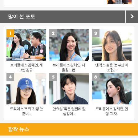
많이 본 포토
트리플에스 김채연, 개
트리플에스 김채연, 서
엔믹스 설윤 ‘눈부신 미
그맨 김규..
울월드컵..
소’[포..
트와이스 쯔위 ‘갓경 쓴
안효섭 ‘작은 얼굴에 잘
트리플에스 김채연, 인
훈녀’..
생김이 ..
형 그 자..
깜짝 뉴스