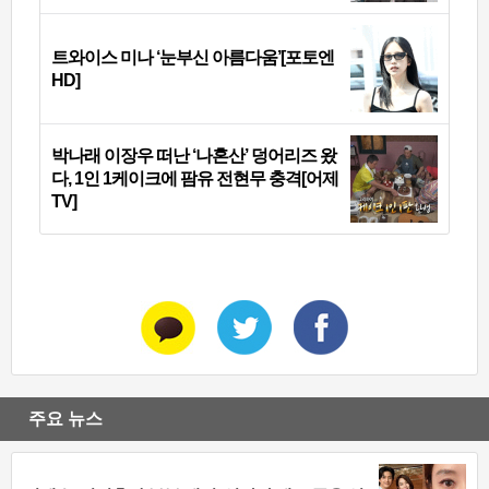
트와이스 미나 ‘눈부신 아름다움’[포토엔
HD]
박나래 이장우 떠난 ‘나혼산’ 덩어리즈 왔
다, 1인 1케이크에 팜유 전현무 충격[어제
TV]
주요 뉴스