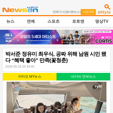
전체기사
|
많이본뉴스
|
사진구매
뉴스
연예
스포츠
포토엔
영상TV
박서준 정유미 최우식, 공짜 위해 남원 시민 됐
다 “혜택 좋아” 만족(꽃청춘)
2026-05-10 20:39:40
카카오 MY뉴스
네이버 연예뉴스