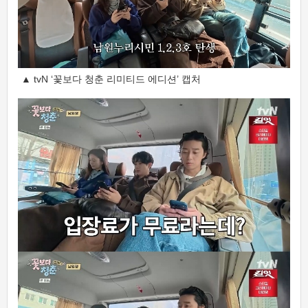
▲ tvN ‘꽃보다 청춘 리미티드 에디션’ 캡처