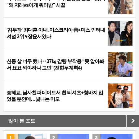
“왜 저래vs이게 워터밤” 시끌
‘김부장’ 최대훈 아내, 미스코리아 善+미스 인터내
셔널 3위 ♥장윤서였다
신동 살 너무 뺐나‥37㎏ 감량 부작용 “못 알아봐
서 요요 와야하나 고민”(전현무계획4)
송혜교, 남사친과 데이트서 흰 티셔츠+청바지 입
었을 뿐인데…빛나는 미모
많이 본 포토