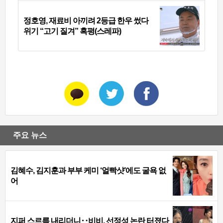
정호영, 재료비 아끼려 2등급 한우 썼다
위기 “고기 질겨” 혹평(스레파)
주요 뉴스
김혜수, 김지훈과 부부 케미 ‘얼빡샷’에도 굴욕 없
어
지퍼 스르륵 내리더니‥비비, 선정성 논란 터졌다