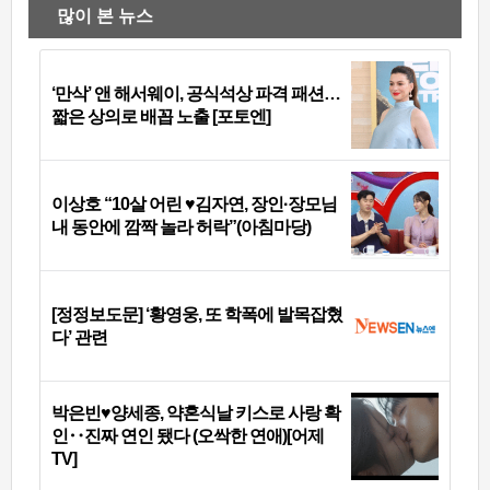
많이 본 뉴스
‘만삭’ 앤 해서웨이, 공식석상 파격 패션…
짧은 상의로 배꼽 노출 [포토엔]
이상호 “10살 어린 ♥김자연, 장인·장모님
내 동안에 깜짝 놀라 허락”(아침마당)
[정정보도문] ‘황영웅, 또 학폭에 발목잡혔
다’ 관련
박은빈♥양세종, 약혼식날 키스로 사랑 확
인‥진짜 연인 됐다 (오싹한 연애)[어제
TV]