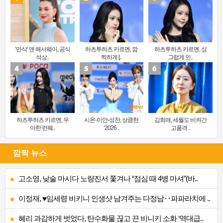
‘만삭’ 앤 해서웨이, 공식
하츠투하츠 카르멘, 깜
하츠투하츠 카르멘, 싱
석상..
찍하게 [..
그럽게 인..
하츠투하츠 카르멘, 우
시온-이안-성찬, 상큼한
김희애, 세월도 비켜간
아한 런웨..
‘2026 ..
고품격 ..
깜짝 뉴스
고소영, 낮술 마시다 노량진서 쫓겨나 “점심 때 4병 마셔”(바..
이정재, ♥임세령 비키니 인생샷 남겨주는 다정남‥파파라치에 ..
혜리 과감하게 벗었다, 탄수화물 끊고 끈 비니키 소화 ‘역대급..