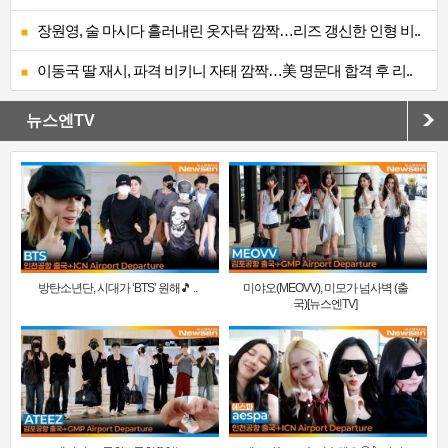
장원영, 술 마시다 흘러내린 옷자락 깜짝…리즈 갱신한 인형 비..
이동국 딸 재시, 파격 비키니 자태 깜짝…美 명문대 합격 후 리..
뉴스엔TV
방탄소년단, 시대가 ‘BTS’ 원해🎵 ..
미야오(MEOVV), 미모가 넘사벽 (출
국)[뉴스엔TV]