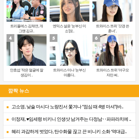
트리플에스 김채연, 개
엔믹스 설윤 ‘눈부신 미
트와이스 쯔위 ‘갓경 쓴
그맨 김규..
소’[포..
훈녀’..
안효섭 ‘작은 얼굴에 잘
트와이스 미나 ‘눈부신
트와이스 쯔위 ‘야구모
생김이 ..
아름다..
자만 써..
깜짝 뉴스
고소영, 낮술 마시다 노량진서 쫓겨나 “점심 때 4병 마셔”(바..
이정재, ♥임세령 비키니 인생샷 남겨주는 다정남‥파파라치에 ..
혜리 과감하게 벗었다, 탄수화물 끊고 끈 비니키 소화 ‘역대급..