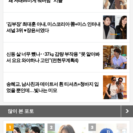
“왜 저래vs이게 워터밤” 시끌
‘김부장’ 최대훈 아내, 미스코리아 善+미스 인터내
셔널 3위 ♥장윤서였다
신동 살 너무 뺐나‥37㎏ 감량 부작용 “못 알아봐
서 요요 와야하나 고민”(전현무계획4)
송혜교, 남사친과 데이트서 흰 티셔츠+청바지 입
었을 뿐인데…빛나는 미모
많이 본 포토