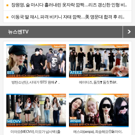
장원영, 술 마시다 흘러내린 옷자락 깜짝…리즈 갱신한 인형 비..
이동국 딸 재시, 파격 비키니 자태 깜짝…美 명문대 합격 후 리..
뉴스엔TV
방탄소년단, 시대가 ‘BTS’ 원해🎵 ..
에이티즈, 둠칫❣️ 둠칫❣&#..
미야오(MEOVV), 미모가 넘사벽 (출
에스파(aespa), 죄송해요🥺🎤마이..