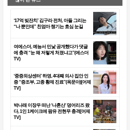
‘17억 빚잔치’ 김구라 전처, 아들 그리는
“나 뿐인데” 친엄마 챙기는 효심 눈길
여에스더, 예능서 민낯 공개했다가 댓글
에 충격 “눈 왜 저렇게 처졌냐고”(에스더
TV)
‘중증외상센터’ 하영, 4대째 의사 집안 인
증 “증조부, 고종 황제 진료”(옥문아)[어제
TV]
박나래 이장우 떠난 ‘나혼산’ 덩어리즈 왔
다, 1인 1케이크에 팜유 전현무 충격[어제
TV]