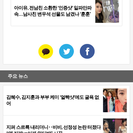
아이유, 전남친 소환한 ‘인증샷’ 일파만파
속…남사친 변우석 선물도 남겼나 ‘훈훈’
주요 뉴스
김혜수, 김지훈과 부부 케미 ‘얼빡샷’에도 굴욕 없
어
지퍼 스르륵 내리더니‥비비, 선정성 논란 터졌다