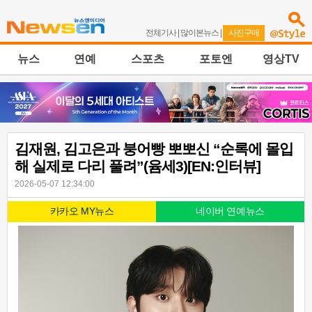
전체기사
|
많이본뉴스
|
사진구매
뉴스
연예
스포츠
포토엔
영상TV
김재원, 김고은과 붕어빵 뽀뽀신 “순록에 몰입
해 실제로 다리 풀려”(윰세3)[EN:인터뷰]
2026-05-07 12:34:00
카카오 MY뉴스
네이버 연예뉴스