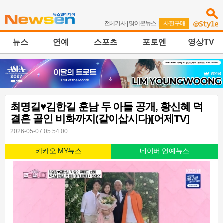
전체기사
|
많이본뉴스
|
사진구매
뉴스
연예
스포츠
포토엔
영상TV
최명길♥김한길 훈남 두 아들 공개, 황신혜 덕
결혼 골인 비화까지(같이삽시다)[어제TV]
2026-05-07 05:54:00
카카오 MY뉴스
네이버 연예뉴스