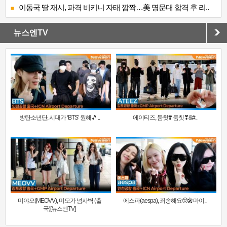
이동국 딸 재시, 파격 비키니 자태 깜짝…美 명문대 합격 후 리..
뉴스엔TV
방탄소년단, 시대가 ‘BTS’ 원해🎵 ..
에이티즈, 둠칫❣️ 둠칫❣&#..
미야오(MEOVV), 미모가 넘사벽 (출
에스파(aespa), 죄송해요🥺🎤마이..
국)[뉴스엔TV]