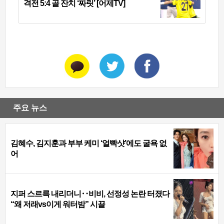
격전 5:4 골 잔치 ‘짜릿’ [어제TV]
주요 뉴스
김혜수, 김지훈과 부부 케미 ‘얼빡샷’에도 굴욕 없
어
지퍼 스르륵 내리더니‥비비, 선정성 논란 터졌다
“왜 저래vs이게 워터밤” 시끌