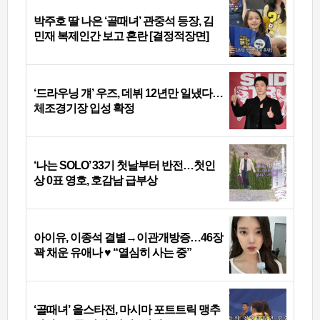
박주호 딸 나은 ‘골때녀’ 관중석 등장, 김
민재 복제인간 보고 혼란 [결정적장면]
‘드라우닝 걔’ 우즈, 데뷔 12년만 일냈다…
체조경기장 입성 확정
‘나는 SOLO’ 33기 첫날부터 반전…첫인
상 0표 영호, 호감남 급부상
아이유, 이종석 결별→이관개방증…46장
꽉 채운 유애나 ♥ “열심히 사는 중”
‘골때녀’ 올스타전, 마시마 포트트릭 맹추