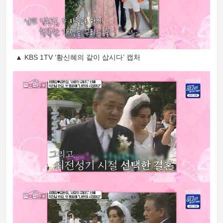
▲ KBS 1TV ‘황신혜의 같이 삽시다’ 캡처