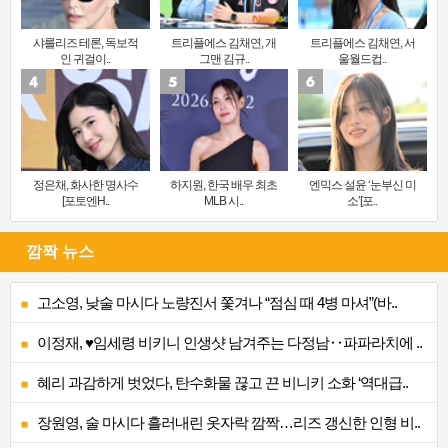
샤를리즈 테론, 독보적
트리플에스 김채연, 개
트리플에스 김채연, 서
인 귀걸이..
그맨 김규..
울월드컵..
정은채, 화사한 명사수
하지원, 한국 배우 최초
엔믹스 설윤 ‘눈부신 미
[포토엔H..
MLB 시..
소’[포..
깜짝 뉴스
고소영, 낮술 마시다 노량진서 쫓겨나 “점심 때 4병 마셔”(바..
이정재, ♥임세령 비키니 인생샷 남겨주는 다정남‥파파라치에 ..
혜리 과감하게 벗었다, 탄수화물 끊고 끈 비니키 소화 ‘역대급..
장원영, 술 마시다 흘러내린 옷자락 깜짝…리즈 갱신한 인형 비..