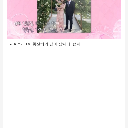
▲ KBS 1TV ‘황신혜의 같이 삽시다’ 캡처