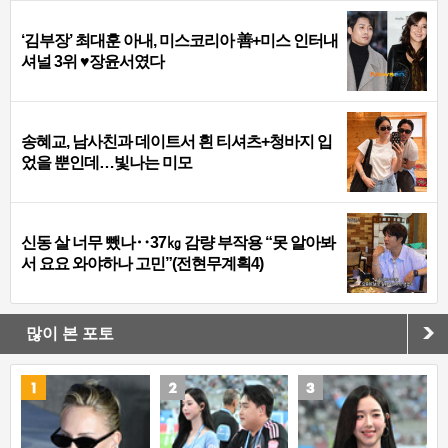
‘김부장’ 최대훈 아내, 미스코리아 善+미스 인터내
셔널 3위 ♥장윤서였다
송혜교, 남사친과 데이트서 흰 티셔츠+청바지 입
었을 뿐인데…빛나는 미모
신동 살 너무 뺐나‥37㎏ 감량 부작용 “못 알아봐
서 요요 와야하나 고민”(전현무계획4)
많이 본 포토