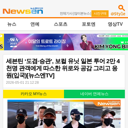
전체기사
|
많이본뉴스
|
사진구매
뉴스
연예
스포츠
포토엔
영상TV
세븐틴 ‘도겸·승관’, 보컬 유닛 일본 투어 2만 4
천명 관객에게 따스한 위로와 공감 그리고 응
원(입국)[뉴스엔TV]
2026-05-01 21:12:28
카카오 MY뉴스
네이버 연예뉴스