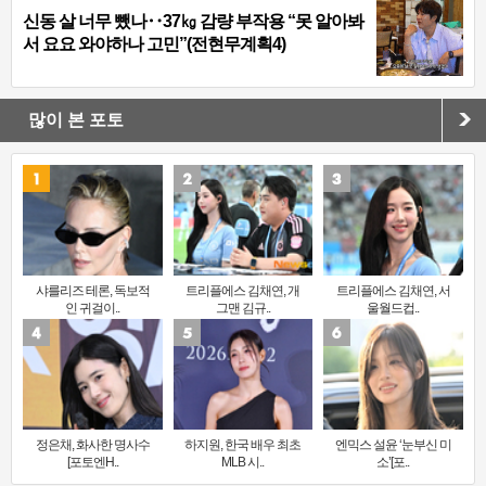
신동 살 너무 뺐나‥37㎏ 감량 부작용 “못 알아봐
서 요요 와야하나 고민”(전현무계획4)
많이 본 포토
샤를리즈 테론, 독보적
트리플에스 김채연, 개
트리플에스 김채연, 서
인 귀걸이..
그맨 김규..
울월드컵..
정은채, 화사한 명사수
하지원, 한국 배우 최초
엔믹스 설윤 ‘눈부신 미
[포토엔H..
MLB 시..
소’[포..