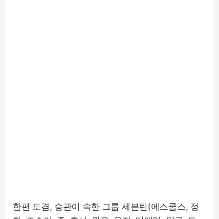
한편 도겸, 승관이 속한 그룹 세븐틴(에스쿱스, 정