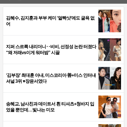
김혜수, 김지훈과 부부 케미 ‘얼빡샷’에도 굴욕 없
어
지퍼 스르륵 내리더니‥비비, 선정성 논란 터졌다
“왜 저래vs이게 워터밤” 시끌
‘김부장’ 최대훈 아내, 미스코리아 善+미스 인터내
셔널 3위 ♥장윤서였다
송혜교, 남사친과 데이트서 흰 티셔츠+청바지 입
었을 뿐인데…빛나는 미모