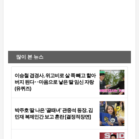
많이 본 뉴스
이승철 겹경사, 위고비로 살 쪽 빼고 할아
버지 된다‥마음으로 낳은 딸 임신 자랑
(유퀴즈)
박주호 딸 나은 ‘골때녀’ 관중석 등장, 김
민재 복제인간 보고 혼란 [결정적장면]