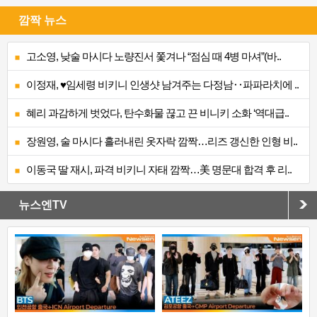
깜짝 뉴스
고소영, 낮술 마시다 노량진서 쫓겨나 “점심 때 4병 마셔”(바..
이정재, ♥임세령 비키니 인생샷 남겨주는 다정남‥파파라치에 ..
혜리 과감하게 벗었다, 탄수화물 끊고 끈 비니키 소화 ‘역대급..
장원영, 술 마시다 흘러내린 옷자락 깜짝…리즈 갱신한 인형 비..
이동국 딸 재시, 파격 비키니 자태 깜짝…美 명문대 합격 후 리..
뉴스엔TV