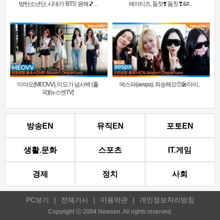
방탄소년단, 시대가 ‘BTS’ 원해🎵 ..
에이티즈, 둠칫❣️ 둠칫❣&#..
미야오(MEOVV), 미모가 넘사벽 (출
에스파(aespa), 죄송해요🥺🎤마이..
국)[뉴스엔TV]
방송EN
뮤직EN
포토EN
생활.문화
스포츠
IT.게임
경제
정치
사회
PC보기
|
전체기사
|
이용약관
|
개인정보처리방침
Copyright ⓒ 2004 Newsen. All rights reserved.