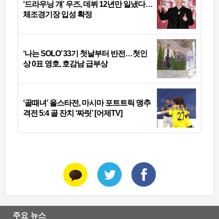
‘드라우닝 걔’ 우즈, 데뷔 12년만 일냈다…
체조경기장 입성 확정
‘나는 SOLO’ 33기 첫날부터 반전…첫인
상 0표 영호, 호감남 급부상
‘골때녀’ 올스타전, 마시마 포트트릭 맹추
격전 5:4 골 잔치 ‘짜릿’ [어제TV]
주요 뉴스