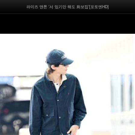
라이즈 앤톤 ‘서 있기만 해도 화보집’[포토엔HD]