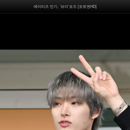
에이티즈 민기, ‘브이’포즈 [포토엔HD]