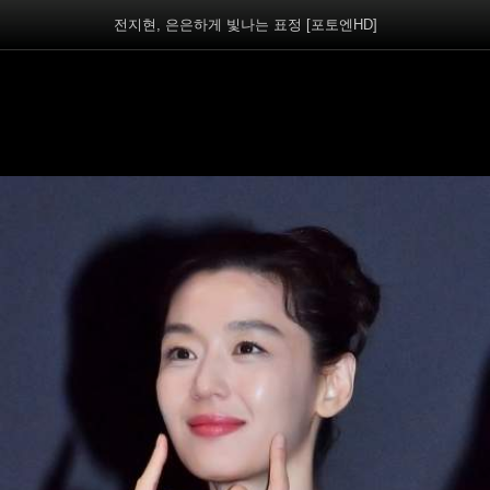
전지현, 은은하게 빛나는 표정 [포토엔HD]